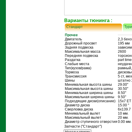
Варианты тюнинга :
Стандарт
Тур
Прочее
Двигатель
2,3 бенз
Дорожный просвет
195 мм
Задняя подвеска
зависим
Максимальная масса
2600
Передняя подвеска
торсион
Раздатка
part time
Слабые места
неудачн
Тип(кузов/рама)
рамный,
Тормоза
дисковы
Трансмиссия
5 ст, м
Шины
штатно 
Минимальная высота шины
29.00"
Максимальная высота шины
30.50"
Минимальная ширина шины
8.50"
Максимальная ширина шины
9.50"
Подходящие диски(описание)
15x7 ET
Диаметр диска
15.00 "
Сверловка диска
6x139.7
Минимальный вылет
10 мм.
Максимальный вылет
20 мм.
Диаметр ступичного отверстия
0.00 мм.
Запчасти
("Стандарт")