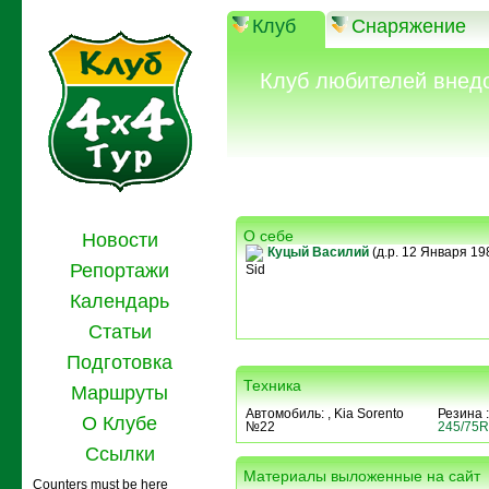
Клуб
Снаряжение
Клуб любителей внед
О себе
Новости
Куцый Василий
(д.р. 12 Января 1984
Репортажи
Sid
Календарь
Статьи
Подготовка
Техника
Маршруты
Автомобиль:
, Kia Sorento
Резина 
О Клубе
№22
245/75
Ссылки
Материалы выложенные на сайт
Counters must be here