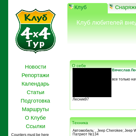
Клуб
Снаряж
Клуб любителей вне
О себе
Новости
Вячеслав Ле
Репортажи
все только на
Календарь
Статьи
Лесник97
Подготовка
Маршруты
О Клубе
Техника
Ссылки
Автомобиль:
, Jeep Cherokee; Jeep W
Патриот №134
Counters must be here