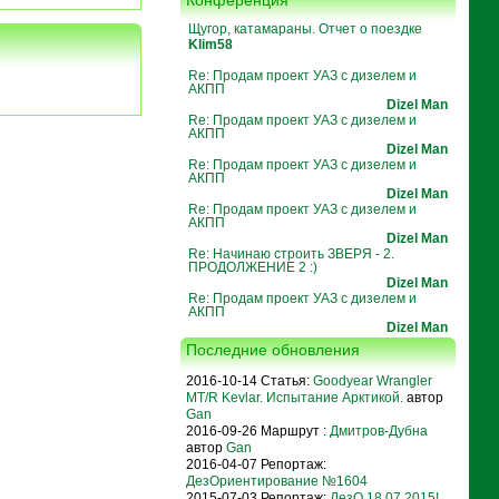
Конференция
Щугор, катамараны. Отчет о поездке
Klim58
Re: Продам проект УАЗ с дизелем и
АКПП
Dizel Man
Re: Продам проект УАЗ с дизелем и
АКПП
Dizel Man
Re: Продам проект УАЗ с дизелем и
АКПП
Dizel Man
Re: Продам проект УАЗ с дизелем и
АКПП
Dizel Man
Re: Начинаю строить ЗВЕРЯ - 2.
ПРОДОЛЖЕНИЕ 2 :)
Dizel Man
Re: Продам проект УАЗ с дизелем и
АКПП
Dizel Man
Последние обновления
2016-10-14 Статья:
Goodyear Wrangler
MT/R Kevlar. Испытание Арктикой.
автор
Gan
2016-09-26 Маршрут :
Дмитров-Дубна
автор
Gan
2016-04-07 Репортаж:
ДезОриентирование №1604
2015-07-03 Репортаж:
ДезО 18.07.2015!