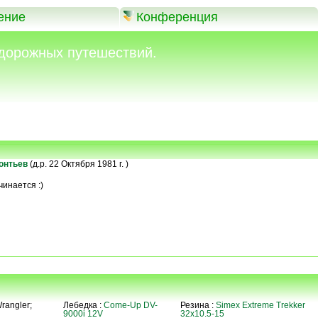
ение
Конференция
дорожных путешествий.
онтьев
(д.р. 22 Октября 1981 г. )
чинается :)
rangler;
Лебедка :
Come-Up DV-
Резина :
Simex Extreme Trekker
9000i 12V
32x10.5-15