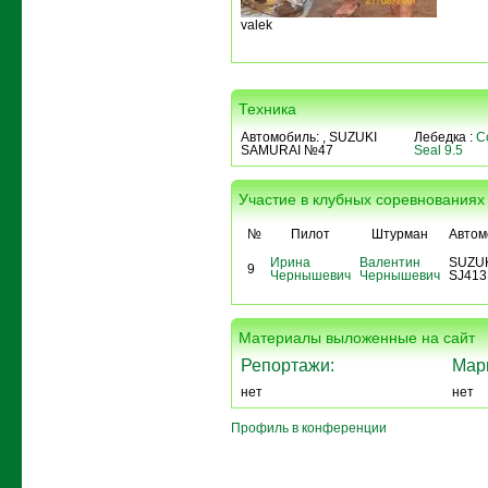
valek
Техника
Автомобиль:
, SUZUKI
Лебедка :
C
SAMURAI №47
Seal 9.5
Участие в клубных соревнованиях
№
Пилот
Штурман
Автом
Ирина
Валентин
SUZU
9
Чернышевич
Чернышевич
SJ413
Материалы выложенные на сайт
Репортажи:
Мар
нет
нет
Профиль в конференции