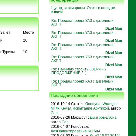
Конференция
Щугор, катамараны. Отчет о поездке
Klim58
Re: Продам проект УАЗ с дизелем и
АКПП
Dizel Man
Зачет
Место
Re: Продам проект УАЗ с дизелем и
АКПП
й
26
Dizel Man
Re: Продам проект УАЗ с дизелем и
АКПП
р-Туризм
10
Dizel Man
Re: Продам проект УАЗ с дизелем и
АКПП
Dizel Man
Re: Начинаю строить ЗВЕРЯ - 2.
ПРОДОЛЖЕНИЕ 2 :)
Dizel Man
Re: Продам проект УАЗ с дизелем и
АКПП
Dizel Man
Последние обновления
2016-10-14 Статья:
Goodyear Wrangler
MT/R Kevlar. Испытание Арктикой.
автор
Gan
2016-09-26 Маршрут :
Дмитров-Дубна
автор
Gan
2016-04-07 Репортаж:
ДезОриентирование №1604
2015-07-03 Репортаж:
ДезО 18.07.2015!