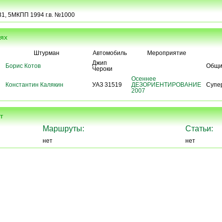
231, 5МКПП 1994 г.в. №1000
иях
Штурман
Автомобиль
Мероприятие
Джип
Борис Котов
Общи
Чероки
Осеннее
Константин Калякин
УАЗ 31519
ДЕЗОРИЕНТИРОВАНИЕ
Супе
2007
т
Маршруты:
Статьи:
нет
нет