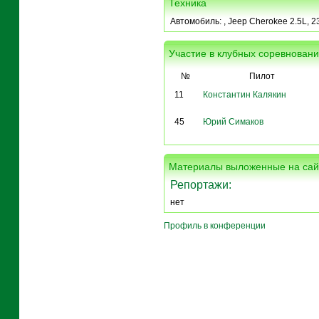
Техника
Автомобиль:
, Jeep Cherokee 2.5L, 
Участие в клубных соревнован
№
Пилот
11
Константин Калякин
45
Юрий Симаков
Материалы выложенные на сай
Репортажи:
нет
Профиль в конференции