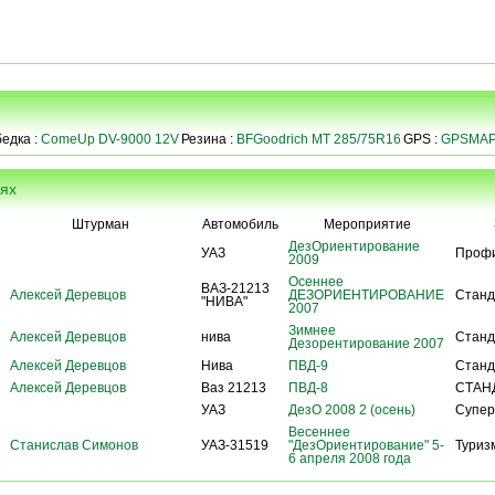
едка :
ComeUp DV-9000 12V
Резина :
BFGoodrich MT 285/75R16
GPS :
GPSMAP
иях
Штурман
Автомобиль
Мероприятие
ДезОриентирование
УАЗ
Проф
2009
Осеннее
ВАЗ-21213
Алексей Деревцов
ДЕЗОРИЕНТИРОВАНИЕ
Станд
"НИВА"
2007
Зимнее
Алексей Деревцов
нива
Станд
Дезорентирование 2007
Алексей Деревцов
Нива
ПВД-9
Станд
Алексей Деревцов
Ваз 21213
ПВД-8
СТАН
УАЗ
ДезО 2008 2 (осень)
Супер
Весеннее
Станислав Симонов
УАЗ-31519
"ДезОриентирование" 5-
Туриз
6 апреля 2008 года