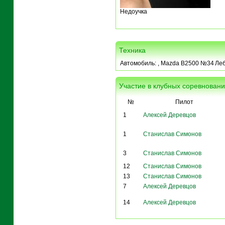
Недоучка
Техника
Автомобиль:
, Mazda B2500 №34
Леб
Участие в клубных соревнован
№
Пилот
1
Алексей Деревцов
1
Станислав Симонов
3
Станислав Симонов
12
Станислав Симонов
13
Станислав Симонов
7
Алексей Деревцов
14
Алексей Деревцов