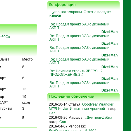
Конференция
Щугор, катамараны. Отчет о поездке
Klim58
Re: Продам проект УАЗ с дизелем и
АКПП
Dizel Man
Re: Продам проект УАЗ с дизелем и
 60Cx
АКПП
Dizel Man
Re: Продам проект УАЗ с дизелем и
АКПП
Dizel Man
Зачет
Место
Re: Продам проект УАЗ с дизелем и
АКПП
и
8
Dizel Man
Re: Начинаю строить ЗВЕРЯ - 2.
ПРОДОЛЖЕНИЕ 2 :)
арт
6
Dizel Man
Re: Продам проект УАЗ с дизелем и
АКПП
арт
13
Dizel Man
Последние обновления
арт
19
ДАРТ
сход
2016-10-14 Статья:
Goodyear Wrangler
туризм
3
MT/R Kevlar. Испытание Арктикой.
автор
Gan
2016-09-26 Маршрут :
Дмитров-Дубна
м
5
автор
Gan
2016-04-07 Репортаж:
ДезОриентирование №1604