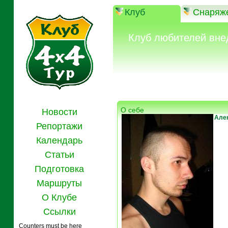
Клуб
Снаряж
Клуб любителей вне
О себе
Новости
Але
Репортажи
Календарь
Статьи
Подготовка
Маршруты
О Клубе
Ссылки
Counters must be here