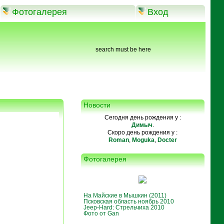
Фотогалерея
Вход
search must be here
Новости
Сегодня день рождения у :
Димыч
.
Скоро день рождения у :
Roman
,
Moguka
,
Docter
Фотогалерея
На Майские в Мышкин (2011)
Псковская область ноябрь 2010
Jeep-Hard: Стрельчиха 2010
Фото от Gan