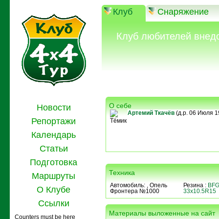
Клуб
Снаряжение
Клуб любителей внед
О себе
Новости
Артемий Ткачёв
(д.р. 06 Июля 19
Репортажи
Тёмик
Календарь
Статьи
Подготовка
Техника
Маршруты
Автомобиль:
, Опель
Резина :
BFG
О Клубе
Фронтера №1000
33x10.5R15
Ссылки
Материалы выложенные на сайт
Counters must be here