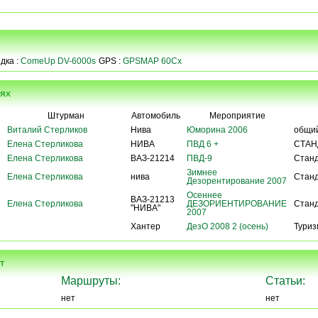
дка :
ComeUp DV-6000s
GPS :
GPSMAP 60Cx
иях
Штурман
Автомобиль
Мероприятие
Виталий Стерликов
Нива
Юморина 2006
общи
Елена Стерликова
НИВА
ПВД 6 +
СТАН
Елена Стерликова
ВАЗ-21214
ПВД-9
Стан
Зимнее
Елена Стерликова
нива
Стан
Дезорентирование 2007
Осеннее
ВАЗ-21213
Елена Стерликова
ДЕЗОРИЕНТИРОВАНИЕ
Стан
"НИВА"
2007
Хантер
ДезО 2008 2 (осень)
Туриз
т
Маршруты:
Статьи:
нет
нет