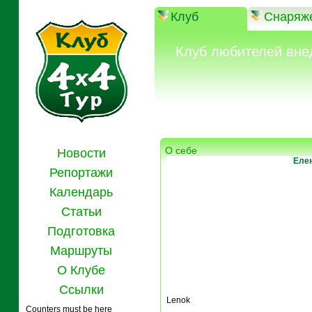
Клуб
Снаряж
Клуб любителей вне
О себе
Новости
Еле
Репортажи
Календарь
Статьи
Подготовка
Маршруты
О Клубе
Ссылки
Lenok
Counters must be here