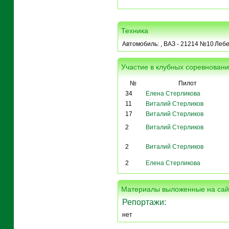
Техника
Автомобиль:
, ВАЗ - 21214 №10
Лебе
Участие в клубных соревнован
№
Пилот
34
Елена Стерликова
11
Виталий Стерликов
17
Виталий Стерликов
2
Виталий Стерликов
2
Виталий Стерликов
2
Елена Стерликова
Материалы выложенные на сай
Репортажи:
нет