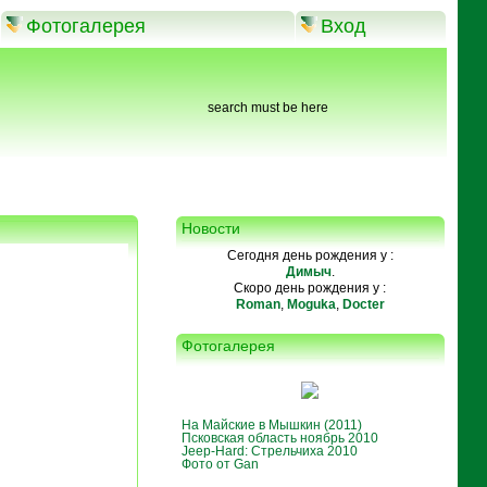
Фотогалерея
Вход
search must be here
Новости
Сегодня день рождения у :
Димыч
.
Скоро день рождения у :
Roman
,
Moguka
,
Docter
Фотогалерея
На Майские в Мышкин (2011)
Псковская область ноябрь 2010
Jeep-Hard: Стрельчиха 2010
Фото от Gan