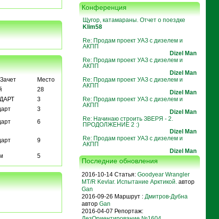
Конференция
Щугор, катамараны. Отчет о поездке
Klim58
Re: Продам проект УАЗ с дизелем и
АКПП
Dizel Man
Re: Продам проект УАЗ с дизелем и
АКПП
Dizel Man
Зачет
Место
Re: Продам проект УАЗ с дизелем и
АКПП
й
28
Dizel Man
ДАРТ
3
Re: Продам проект УАЗ с дизелем и
АКПП
дарт
3
Dizel Man
Re: Начинаю строить ЗВЕРЯ - 2.
дарт
6
ПРОДОЛЖЕНИЕ 2 :)
Dizel Man
Re: Продам проект УАЗ с дизелем и
дарт
9
АКПП
Dizel Man
м
5
Последние обновления
2016-10-14 Статья:
Goodyear Wrangler
MT/R Kevlar. Испытание Арктикой.
автор
Gan
2016-09-26 Маршрут :
Дмитров-Дубна
автор
Gan
2016-04-07 Репортаж:
ДезОриентирование №1604