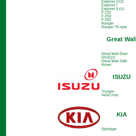
Explorer (U2)
Explorer I
Explorer II (U)
F-150
F-250
F-350
Ranger
Ranger T6 new
Great Wal
Great Wall Deer
G5/3/2/1
Great Wall Safe
Hover
ISUZU
Trooper
VehiCross
KIA
Sportage