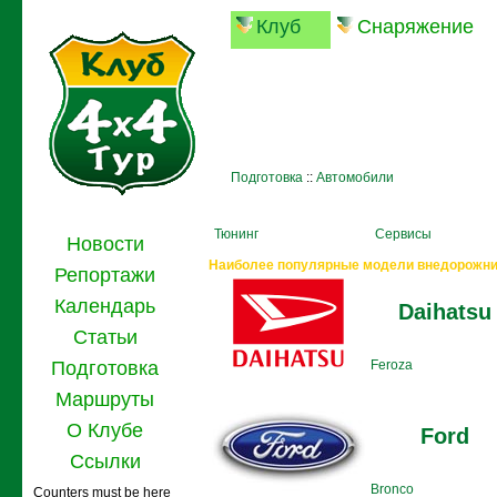
Клуб
Снаряжение
Клуб любителей внед
Подготовка
::
Автомобили
Тюнинг
Сервисы
Новости
Наиболее популярные модели внедорожни
Репортажи
Календарь
Daihatsu
Статьи
Подготовка
Feroza
Маршруты
О Клубе
Ford
Ссылки
Bronco
Counters must be here