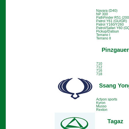
Navara (D40)
NP 300
PathFinder R51 (2005
Patrol Y61 (GU/GR)
Patrol Y160/Y260
Patrol/Safari Y60 (G
Pickup/Datsun
Terrano I
Terrano II
Pinzgaue
710
712
716
718
Ssang Yon
Actyon sports
Kyron
Musso
Rexton
Tagaz