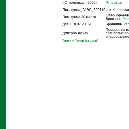
«Стрельчиха – 2009»
Репортаж
Покатушка_ГАЭС_300110
р-н. Красноз
Спас-Торбеево
Покатушка 20 марта
Бревново
Реп
ДезО 18.07.2015!
Бронницы
Реп
Проеден на в
Дмитров-Дубна
полностью пр
внедорожнике
Треки и Точки (статья)