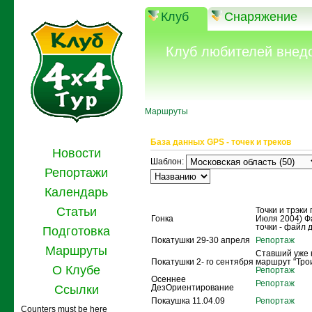
Клуб
Снаряжение
Клуб любителей внед
Маршруты
База данных GPS - точек и треков
Новости
Шаблон:
Репортажи
Календарь
Название
Описание
Статьи
Точки и трэки 
Гонка
Июля 2004) Ф
точки - файл 
Подготовка
Покатушки 29-30 апреля
Репортаж
Маршруты
Ставший уже 
Покатушки 2- го сентября
маршрут "Тро
О Клубе
Репортаж
Осеннее
Репортаж
Ссылки
ДезОриентирование
Покаушка 11.04.09
Репортаж
Counters must be here