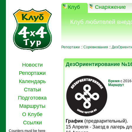
Клуб
Снаряжение
Клуб любителей внед
Репортажи
::
Соревнования
::
ДезОриент
ДезОриентирование №1
Новости
Репортажи
Календарь
Время
с 2016
Маршрут
Статьи
Подготовка
Маршруты
О Клубе
График
(предварительный).
Ссылки
15 Апреля - Заезд в лагерь д
Counters must be here