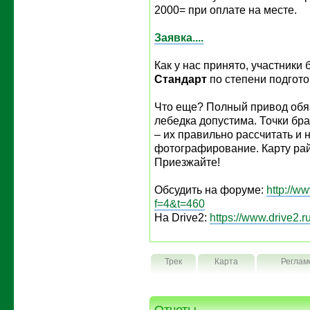
2000= при оплате на месте.
Заявка....
Как у нас принято, участники
Стандарт
по степени подгото
Что еще? Полный привод обяз
лебедка допустима. Точки бр
– их правильно рассчитать и 
фотографирование. Карту рай
Приезжайте!
Обсудить на форуме:
http://w
f=4&t=460
На Drive2:
https://www.drive2.r
Трек
Карта
Реглам
Отчеты