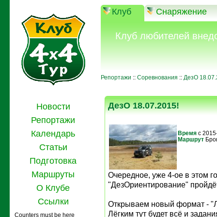
Клуб
Снаряжение
Клуб любителей внед
Репортажи
::
Соревнования
::
ДезО 18.07.
ДезО 18.07.2015!
Новости
Репортажи
Календарь
Время
с 2015
Маршрут
Бро
Статьи
Подготовка
Маршруты
Очередное, уже 4-ое в этом г
"ДезОриентирование" пройдёт
О Клубе
Ссылки
Открываем новый формат - "Л
Лёгким тут будет всё и задан
Counters must be here