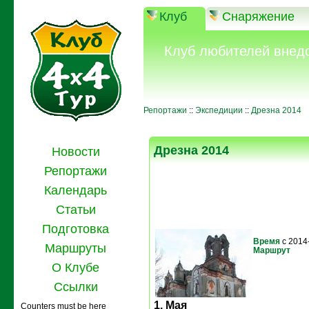
Клуб
Снаряжение
Клуб любителей внед
Репортажи
::
Экспедиции
::
Дрезна 2014
Дрезна 2014
Новости
Репортажи
Календарь
Статьи
Подготовка
Время
с 2014
Маршруты
Маршрут
О Клубе
Ссылки
1. Мая
Counters must be here