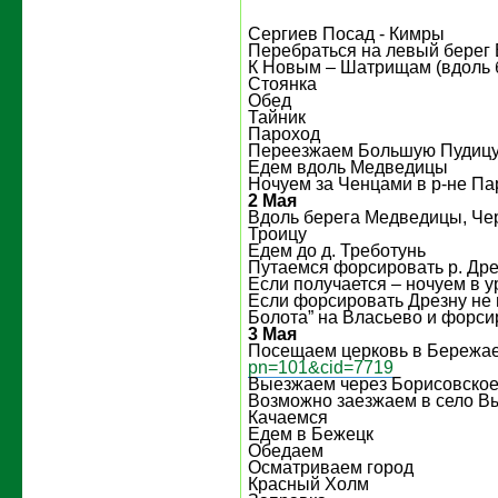
Сергиев Посад - Кимры
Перебраться на левый берег 
К Новым – Шатрищам (вдоль 
Стоянка
Обед
Тайник
Пароход
Переезжаем Большую Пудиц
Едем вдоль Медведицы
Ночуем за Ченцами в р-не П
2 Мая
Вдоль берега Медведицы, Че
Троицу
Едем до д. Треботунь
Путаемся форсировать р. Дре
Если получается – ночуем в у
Если форсировать Дрезну не 
Болота” на Власьево и форси
3 Мая
Посещаем церковь в Бережа
pn=101&cid=7719
Выезжаем через Борисовско
Возможно заезжаем в село В
Качаемся
Едем в Бежецк
Обедаем
Осматриваем город
Красный Холм