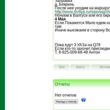
Заправка
д. Бекрень
После нее уходим на маршрут 
http://www.4x4typ.ru/reportag/
Ночуем в Валгусе или его окр
4 Мая
Если Покажется Мало едем н
там
Иначе выезжаем в сторону В
Пока едут 3 УАЗа на Q78
Если кто-то захочет присоедин
Т. 8-925-009-68-48 Антон
Трек
Карта
Реглам
Отчеты
Нет отчетов