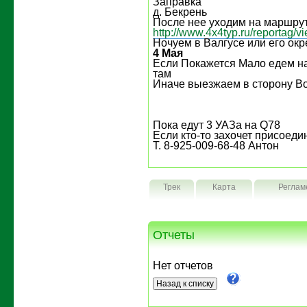
Заправка
д. Бекрень
После нее уходим на маршрут 
http://www.4x4typ.ru/reportag/
Ночуем в Валгусе или его окр
4 Мая
Если Покажется Мало едем н
там
Иначе выезжаем в сторону В
Пока едут 3 УАЗа на Q78
Если кто-то захочет присоедин
Т. 8-925-009-68-48 Антон
Трек
Карта
Реглам
Отчеты
Нет отчетов