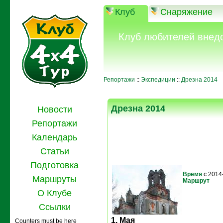
Клуб
Снаряжение
Клуб любителей внед
Репортажи
::
Экспедиции
::
Дрезна 2014
Дрезна 2014
Новости
Репортажи
Календарь
Статьи
Подготовка
Время
с 2014
Маршруты
Маршрут
О Клубе
Ссылки
1. Мая
Counters must be here