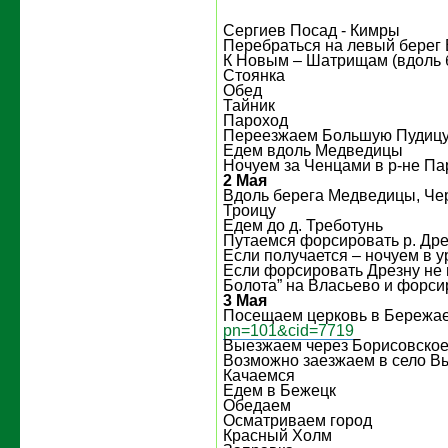
Сергиев Посад - Кимры
Перебраться на левый берег 
К Новым – Шатрищам (вдоль 
Стоянка
Обед
Тайник
Пароход
Переезжаем Большую Пудиц
Едем вдоль Медведицы
Ночуем за Ченцами в р-не П
2 Мая
Вдоль берега Медведицы, Че
Троицу
Едем до д. Треботунь
Путаемся форсировать р. Дре
Если получается – ночуем в у
Если форсировать Дрезну не 
Болота” на Власьево и форси
3 Мая
Посещаем церковь в Бережа
pn=101&cid=7719
Выезжаем через Борисовско
Возможно заезжаем в село В
Качаемся
Едем в Бежецк
Обедаем
Осматриваем город
Красный Холм