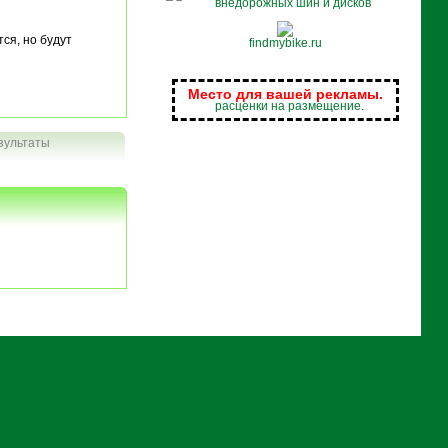
ся, но будут
findmybike.ru
Место для вашей рекламы.
расценки на размещение.
зультаты