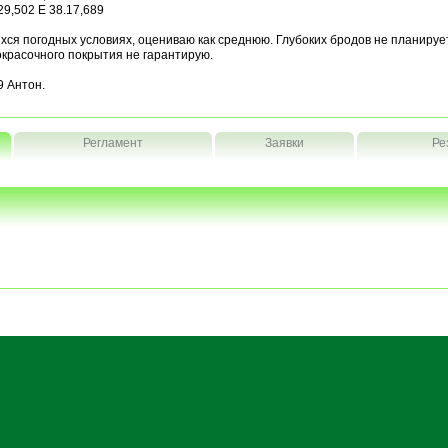
29,502 E 38.17,689
ся погодных условиях, оцениваю как среднюю. Глубоких бродов не планирует
окрасочного покрытия не гарантирую.
9 Антон.
Регламент
Заявки
Ре