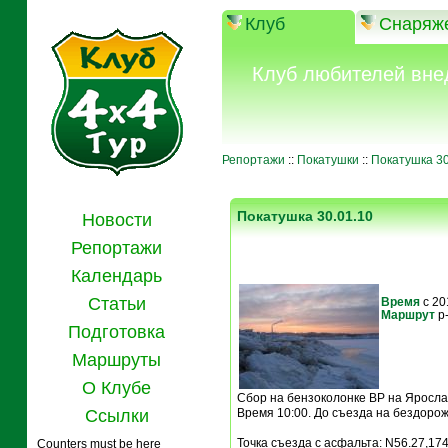
Клуб
Снаряж
Клуб любителей вне
Репортажи
::
Покатушки
::
Покатушка 30
Покатушка 30.01.10
Новости
Репортажи
Календарь
Статьи
Время
с 20
Маршрут
р
Подготовка
Маршруты
О Клубе
Сбор на бензоколонке BP на Ярослав
Ссылки
Время 10:00. До съезда на бездорож
Точка съезда с асфальта: N56.27,17
Counters must be here