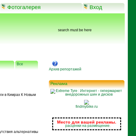
Фотогалерея
Вход
search must be here
Все
Архив репортажей
Реклама
лги в Кимрах К Новым
findmybike.ru
Место для вашей рекламы.
расценки на размещение.
сутствия альтернативы