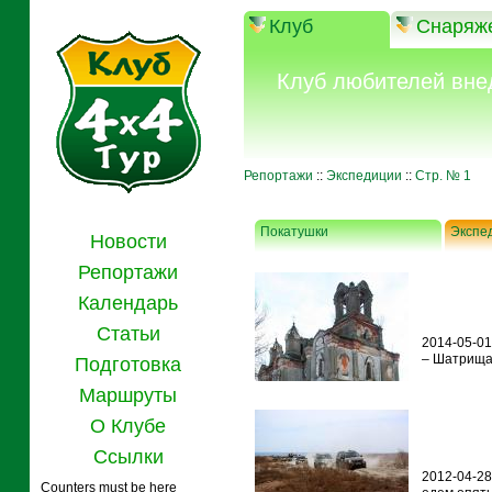
Клуб
Снаряж
Клуб любителей вне
Репортажи
::
Экспедиции
::
Стр. № 1
Покатушки
Экспе
Новости
Репортажи
Календарь
Статьи
2014-05-01
– Шатрищам
Подготовка
Маршруты
О Клубе
Ссылки
2012-04-28
Counters must be here