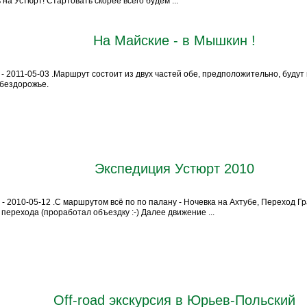
 на Устюрт! Стартовать скорее всего будем ...
На Майские - в Мышкин !
 - 2011-05-03 .Маршрут состоит из двух частей обе, предположительно, будут
 бездорожье.
Экспедиция Устюрт 2010
 - 2010-05-12 .С маршрутом всё по по палану - Ночевка на Ахтубе, Переход Г
перехода (проработал объездку :-) Далее движение ...
Off-road экскурсия в Юрьев-Польский