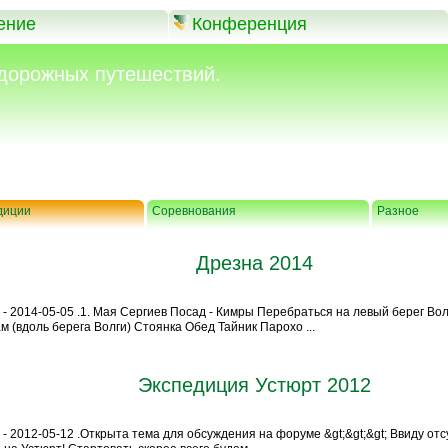
ение
Конференция
дорожных путешествий.
диции
Соревнования
Разное
Дрезна 2014
 - 2014-05-05 .1. Мая Сергиев Посад - Кимры Перебраться на левый берег Во
 (вдоль берега Волги) Стоянка Обед Тайник Парохо ...
Экспедиция Устюрт 2012
 - 2012-05-12 .Открыта тема для обсуждения на форуме &gt;&gt;&gt; Ввиду от