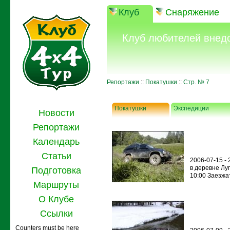
Клуб
Снаряжение
Клуб любителей внед
Репортажи
::
Покатушки
::
Стр. № 7
Покатушки
Экспедиции
Новости
Репортажи
Календарь
Статьи
2006-07-15 - 
в деревне Лу
Подготовка
10:00 Заезжа
Маршруты
О Клубе
Ссылки
Counters must be here