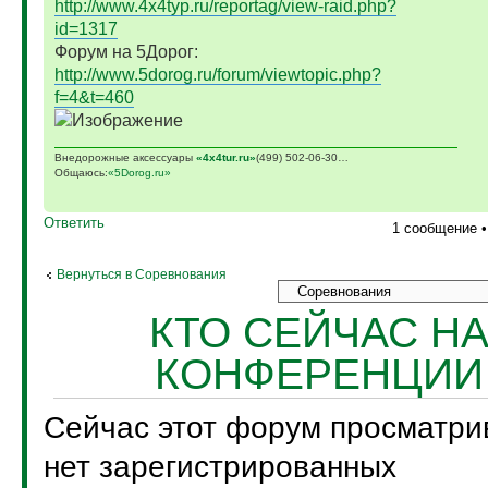
http://www.4x4typ.ru/reportag/view-raid.php?
id=1317
Форум на 5Дорог:
http://www.5dorog.ru/forum/viewtopic.php?
f=4&t=460
Внедорожные аксессуары
«4х4tur.ru»
(499) 502-06-30…
Общаюсь:
«5Dorog.ru»
Ответить
1 сообщение 
Вернуться в Соревнования
КТО СЕЙЧАС Н
КОНФЕРЕНЦИИ
Сейчас этот форум просматри
нет зарегистрированных