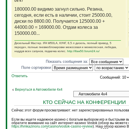
09:47
180000.00 видимо загнул сильно. Резина,
сегодня, если есть в наличии, стоит 25000.00,
диски по 8800.00. Получается 125000.00 +
44000.00 = 169000.00. Отдам колеса за
150000.00...
Дизельный Мастер. IFA W50LA, КУНГ, 6,5 л дизель, полный привод, 5
передач, полные пневмоблокировки межосевая и межколесная, лебедка,
наддув всех сапунов, подкачка колес.
http://ifaw50.forum24.ru/
Показать сообщения за:
Поле сортировки
Ответить
Сообщений: 10 
Вернуться в Автомобили 4х4
КТО СЕЙЧАС НА КОНФЕРЕНЦИИ
Сейчас этот форум просматривают: нет зарегистрированных пользоват
Если вы ищете надежное казино с богатым выбором игр и быстрыми в
обратите внимание на сайт интернет-казино Vostok (обзор вы можете 
https://hmkazinoru.com/casino/vostok-casino-review
). Наш обзор казино 