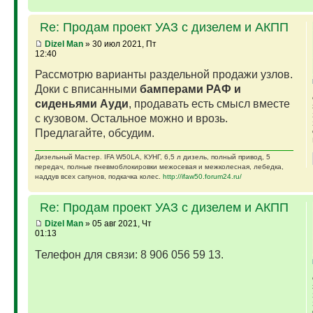
Re: Продам проект УАЗ с дизелем и АКПП
Dizel Man
» 30 июл 2021, Пт
12:40
Рассмотрю варианты раздельной продажи узлов.
Доки с вписанными
бамперами РАФ и
сиденьями Ауди
, продавать есть смысл вместе
с кузовом. Остальное можно и врозь.
Предлагайте, обсудим.
Дизельный Мастер. IFA W50LA, КУНГ, 6,5 л дизель, полный привод, 5
передач, полные пневмоблокировки межосевая и межколесная, лебедка,
наддув всех сапунов, подкачка колес.
http://ifaw50.forum24.ru/
Re: Продам проект УАЗ с дизелем и АКПП
Dizel Man
» 05 авг 2021, Чт
01:13
Телефон для связи: 8 906 056 59 13.