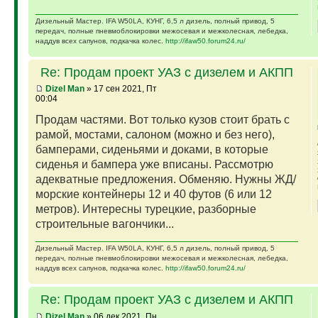
Дизельный Мастер. IFA W50LA, КУНГ, 6,5 л дизель, полный привод, 5
передач, полные пневмоблокировки межосевая и межколесная, лебедка,
наддув всех сапунов, подкачка колес.
http://ifaw50.forum24.ru/
Re: Продам проект УАЗ с дизелем и АКПП
Dizel Man
» 17 сен 2021, Пт
00:04
Продам частями. Вот только кузов стоит брать с
рамой, мостами, салоном (можно и без него),
бамперами, сиденьями и доками, в которые
сиденья и бампера уже вписаны. Рассмотрю
адекватные предложения. Обменяю. Нужны ЖД/
морские контейнеры 12 и 40 футов (6 или 12
метров). Интересны турецкие, разборные
строительные вагончики...
Дизельный Мастер. IFA W50LA, КУНГ, 6,5 л дизель, полный привод, 5
передач, полные пневмоблокировки межосевая и межколесная, лебедка,
наддув всех сапунов, подкачка колес.
http://ifaw50.forum24.ru/
Re: Продам проект УАЗ с дизелем и АКПП
Dizel Man
» 06 дек 2021, Пн