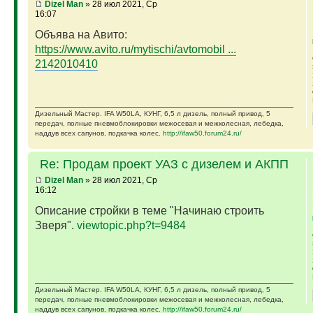
Dizel Man
» 28 июл 2021, Ср
16:07
Объява на Авито:
https://www.avito.ru/mytischi/avtomobil ...
2142010410
Дизельный Мастер. IFA W50LA, КУНГ, 6,5 л дизель, полный привод, 5
передач, полные пневмоблокировки межосевая и межколесная, лебедка,
наддув всех сапунов, подкачка колес.
http://ifaw50.forum24.ru/
Re: Продам проект УАЗ с дизелем и АКПП
Dizel Man
» 28 июл 2021, Ср
16:12
Описание стройки в теме "Начинаю строить
Зверя".
viewtopic.php?t=9484
Дизельный Мастер. IFA W50LA, КУНГ, 6,5 л дизель, полный привод, 5
передач, полные пневмоблокировки межосевая и межколесная, лебедка,
наддув всех сапунов, подкачка колес.
http://ifaw50.forum24.ru/