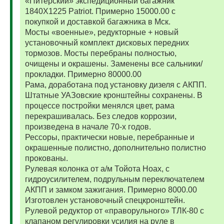
«Питерский» экспедиционный багажник
1840Х1225 Patriot. Примерно 15000.00 с
покупкой и доставкой багажника в Мск.
Мосты «военные», редукторные + новый
установочный комплект дисковых передних
тормозов. Мосты перебраны полностью,
очищены и окрашены. Заменены все сальники/
прокладки. Примерно 80000.00
Рама, доработана под установку дизеля с АКПП.
Штатные УАЗовские кронштейны сохранены. В
процессе постройки менялся цвет, рама
перекрашивалась. Без следов коррозии,
произведена в начале 70-х годов.
Рессоры, практически новые, перебранные и
окрашенные полистно, дополнительно полистно
прокованы.
Рулевая колонка от а/м Тойота Ноах, с
гидроусилителем, подрульным переключателем
АКПП и замком зажигания. Примерно 8000.00
Изготовлен установочный спецкронштейн.
Рулевой редуктор от «праворульного» ТЛК-80 с
клапаном регулировки усилия на руле в