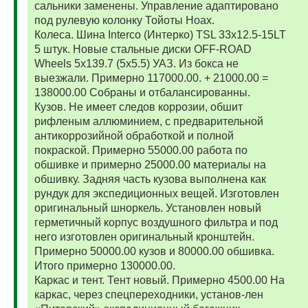
сальники заменены. Управление адаптировано
под рулевую колонку Тойоты Ноах.
Колеса. Шина Interco (Интерко) TSL 33x12.5-15LT
5 штук. Новые стальные диски OFF-ROAD
Wheels 5x139.7 (5x5.5) УАЗ. Из бокса не
выезжали. Примерно 117000.00. + 21000.00 =
138000.00 Собраны и отбалансированны.
Кузов. Не имеет следов коррозии, обшит
рифленым аллюминием, с предварительной
антикоррозийной обработкой и полной
покраской. Примерно 55000.00 работа по
обшивке и примерно 25000.00 материалы на
обшивку. Задняя часть кузова выполнена как
рундук для экспедиционных вещей. Изготовлен
оригинальный шноркель. Установлен новый
герметичный корпус воздушного фильтра и под
него изготовлен оригинальный кронштейн.
Примерно 50000.00 кузов и 80000.00 обшивка.
Итого примерно 130000.00.
Каркас и тент. Тент новый. Примерно 4500.00 На
каркас, через спецпереходники, установ-лен