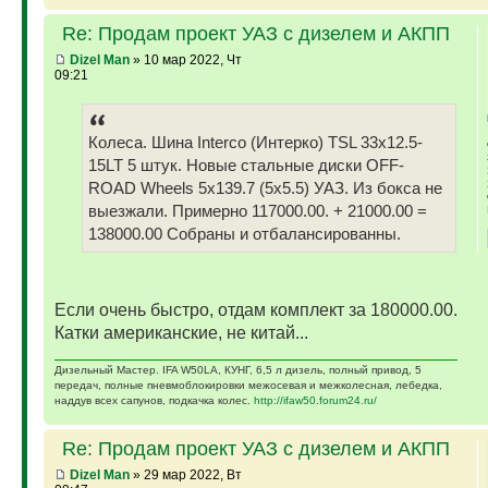
Re: Продам проект УАЗ с дизелем и АКПП
Dizel Man
» 10 мар 2022, Чт
09:21
Колеса. Шина Interco (Интерко) TSL 33x12.5-
15LT 5 штук. Новые стальные диски OFF-
ROAD Wheels 5x139.7 (5x5.5) УАЗ. Из бокса не
выезжали. Примерно 117000.00. + 21000.00 =
138000.00 Собраны и отбалансированны.
Если очень быстро, отдам комплект за 180000.00.
Катки американские, не китай...
Дизельный Мастер. IFA W50LA, КУНГ, 6,5 л дизель, полный привод, 5
передач, полные пневмоблокировки межосевая и межколесная, лебедка,
наддув всех сапунов, подкачка колес.
http://ifaw50.forum24.ru/
Re: Продам проект УАЗ с дизелем и АКПП
Dizel Man
» 29 мар 2022, Вт