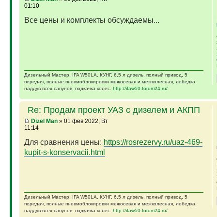
01:10
Все цены и комплекты обсуждаемы...
Дизельный Мастер. IFA W50LA, КУНГ, 6,5 л дизель, полный привод, 5
передач, полные пневмоблокировки межосевая и межколесная, лебедка,
наддув всех сапунов, подкачка колес.
http://ifaw50.forum24.ru/
Re: Продам проект УАЗ с дизелем и АКПП
Dizel Man
» 01 фев 2022, Вт
11:14
Для сравнения цены:
https://rosrezervy.ru/uaz-469-
kupit-s-konservacii.html
Дизельный Мастер. IFA W50LA, КУНГ, 6,5 л дизель, полный привод, 5
передач, полные пневмоблокировки межосевая и межколесная, лебедка,
наддув всех сапунов, подкачка колес.
http://ifaw50.forum24.ru/