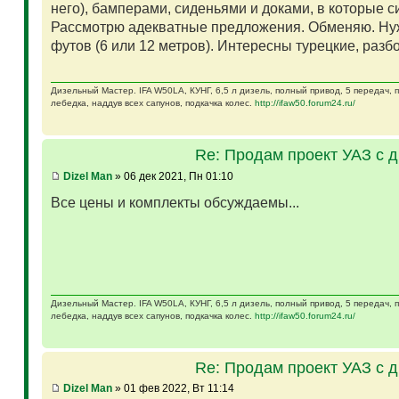
него), бамперами, сиденьями и доками, в которые 
Рассмотрю адекватные предложения. Обменяю. Ну
футов (6 или 12 метров). Интересны турецкие, разб
Дизельный Мастер. IFA W50LA, КУНГ, 6,5 л дизель, полный привод, 5 передач,
лебедка, наддув всех сапунов, подкачка колес.
http://ifaw50.forum24.ru/
Re: Продам проект УАЗ с 
Dizel Man
» 06 дек 2021, Пн 01:10
Все цены и комплекты обсуждаемы...
Дизельный Мастер. IFA W50LA, КУНГ, 6,5 л дизель, полный привод, 5 передач,
лебедка, наддув всех сапунов, подкачка колес.
http://ifaw50.forum24.ru/
Re: Продам проект УАЗ с 
Dizel Man
» 01 фев 2022, Вт 11:14