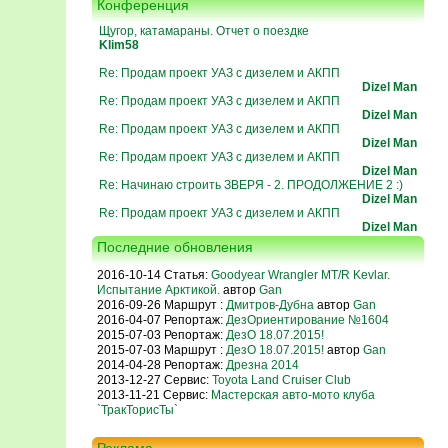
Конференция
Щугор, катамараны. Отчет о поездке
Klim58
Re: Продам проект УАЗ с дизелем и АКПП
Dizel Man
Re: Продам проект УАЗ с дизелем и АКПП
Dizel Man
Re: Продам проект УАЗ с дизелем и АКПП
Dizel Man
Re: Продам проект УАЗ с дизелем и АКПП
Dizel Man
Re: Начинаю строить ЗВЕРЯ - 2. ПРОДОЛЖЕНИЕ 2 :)
Dizel Man
Re: Продам проект УАЗ с дизелем и АКПП
Dizel Man
Последние обновления
2016-10-14 Статья:
Goodyear Wrangler MT/R Kevlar.
Испытание Арктикой.
автор
Gan
2016-09-26 Маршрут :
Дмитров-Дубна
автор
Gan
2016-04-07 Репортаж:
ДезОриентирование №1604
2015-07-03 Репортаж:
ДезО 18.07.2015!
2015-07-03 Маршрут :
ДезО 18.07.2015!
автор
Gan
2014-04-28 Репортаж:
Дрезна 2014
2013-12-27 Сервис:
Toyota Land Cruiser Club
2013-11-21 Сервис:
Мастерская авто-мото клуба
`ТракТорисТы`