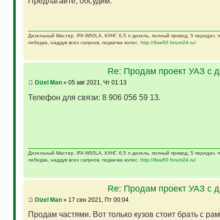
Предлагайте, обсудим.
Дизельный Мастер. IFA W50LA, КУНГ, 6,5 л дизель, полный привод, 5 передач,
лебедка, наддув всех сапунов, подкачка колес.
http://ifaw50.forum24.ru/
Re: Продам проект УАЗ с 
Dizel Man
» 05 авг 2021, Чт 01:13
Телефон для связи: 8 906 056 59 13.
Дизельный Мастер. IFA W50LA, КУНГ, 6,5 л дизель, полный привод, 5 передач,
лебедка, наддув всех сапунов, подкачка колес.
http://ifaw50.forum24.ru/
Re: Продам проект УАЗ с 
Dizel Man
» 17 сен 2021, Пт 00:04
Продам частями. Вот только кузов стоит брать с ра