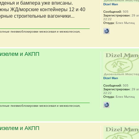
сиденья и бампера уже вписаны.
Dizel Man
жны ЖД/морские контейнеры 12 и 40
Сообщений:
505
орные строительные вагончики...
Зарегистрирован:
29 ап
22:22
Откуда:
Близ Мытищ
 полные пневмоблокировки межосевая и межколесная,
дизелем и АКПП
Dizel Man
Сообщений:
505
Зарегистрирован:
29 ап
22:22
Откуда:
Близ Мытищ
 полные пневмоблокировки межосевая и межколесная,
дизелем и АКПП