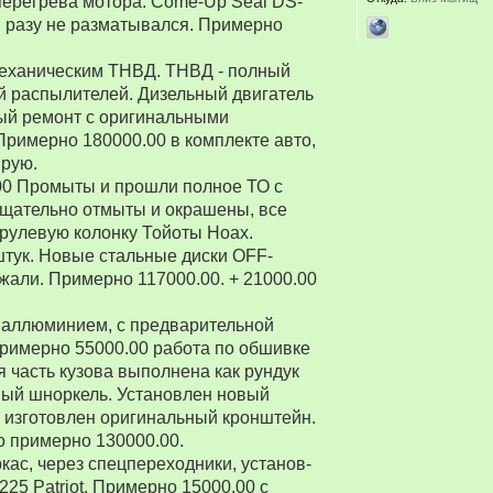
перегрева мотора. Come-Up Seal DS-
 ни разу не разматывался. Примерно
 механическим ТНВД. ТНВД - полный
й распылителей. Дизельный двигатель
ый ремонт с оригинальными
Примерно 180000.00 в комплекте авто,
ирую.
00 Промыты и прошли полное ТО с
Тщательно отмыты и окрашены, все
рулевую колонку Тойоты Ноах.
 штук. Новые стальные диски OFF-
зжали. Примерно 117000.00. + 21000.00
 аллюминием, с предварительной
Примерно 55000.00 работа по обшивке
 часть кузова выполнена как рундук
ный шноркель. Установлен новый
о изготовлен оригинальный кронштейн.
о примерно 130000.00.
ркас, через спецпереходники, установ-
5 Patriot. Примерно 15000.00 с