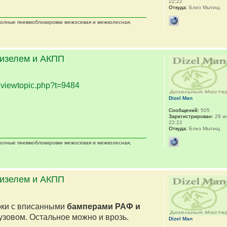
22:22
Откуда:
Близ Мытищ
 полные пневмоблокировки межосевая и межколесная,
дизелем и АКПП
.
viewtopic.php?t=9484
Dizel Man
Сообщений:
505
Зарегистрирован:
29 ап
22:22
Откуда:
Близ Мытищ
 полные пневмоблокировки межосевая и межколесная,
дизелем и АКПП
оки с вписанными
бамперами РАФ и
кузовом. Остальное можно и врозь.
Dizel Man