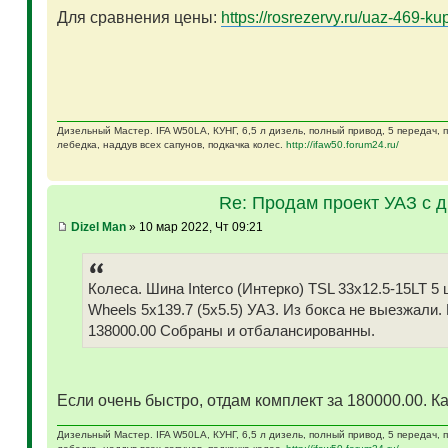
Для сравнения цены:
https://rosrezervy.ru/uaz-469-kup
Дизельный Мастер. IFA W50LA, КУНГ, 6,5 л дизель, полный привод, 5 передач,
лебедка, наддув всех сапунов, подкачка колес.
http://ifaw50.forum24.ru/
Re: Продам проект УАЗ с 
Dizel Man
» 10 мар 2022, Чт 09:21
Колеса. Шина Interco (Интерко) TSL 33x12.5-15LT
Wheels 5x139.7 (5x5.5) УАЗ. Из бокса не выезжали.
138000.00 Собраны и отбалансированны.
Если очень быстро, отдам комплект за 180000.00. Ка
Дизельный Мастер. IFA W50LA, КУНГ, 6,5 л дизель, полный привод, 5 передач,