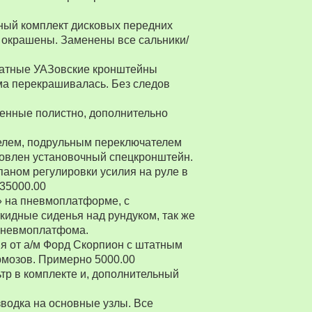
ный комплект дисковых передних
 окрашены. Заменены все сальники/
Штатные УАЗовские кронштейны
ма перекрашивалась. Без следов
енные полистно, дополнительно
ителем, подрульным переключателем
товлен установочный спецкронштейн.
паном регулировки усилия на руле в
 35000.00
» на пневмоплатформе, с
ткидные сиденья над рундуком, так же
 пневмоплатфома.
я от а/м Форд Скорпион с штатным
рмозов. Примерно 5000.00
р в комплекте и, дополнительный
водка на основные узлы. Все