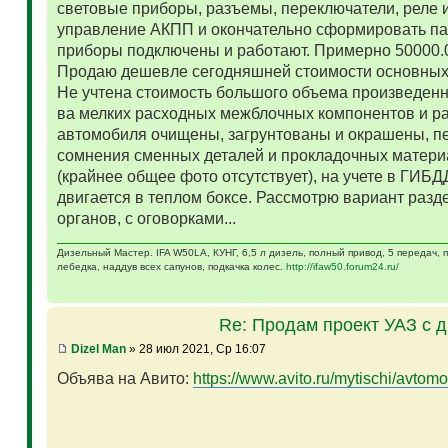
световые приборы, разъемы, переключатели, реле и
управление АКПП и окончательно сформировать па
приборы подключены и работают. Примерно 50000.
Продаю дешевле сегодняшней стоимости основных 
Не учтена стоимость большого объема произведенн
ва мелких расходных межблочных компонентов и р
автомобиля очищены, загрунтованы и окрашены, п
сомнения сменных деталей и прокладочных матери
(крайнее общее фото отсутствует), на учете в ГИБД
двигается в теплом боксе. Рассмотрю вариант разд
органов, с оговорками...
Дизельный Мастер. IFA W50LA, КУНГ, 6,5 л дизель, полный привод, 5 передач,
лебедка, наддув всех сапунов, подкачка колес.
http://ifaw50.forum24.ru/
Re: Продам проект УАЗ с 
Dizel Man
» 28 июл 2021, Ср 16:07
Объява на Авито:
https://www.avito.ru/mytischi/avtomo