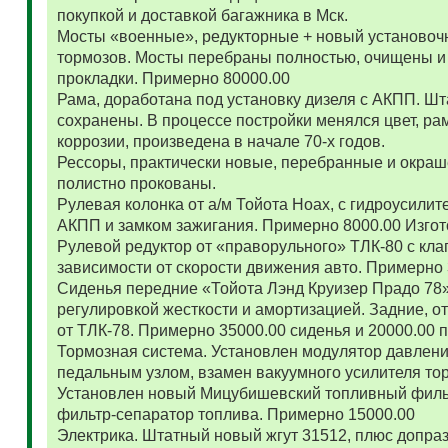
покупкой и доставкой багажника в Мск.
Мосты «военные», редукторные + новый установоч
тормозов. Мосты перебраны полностью, очищены и
прокладки. Примерно 80000.00
Рама, доработана под установку дизеля с АКПП. 
сохранены. В процессе постройки менялся цвет, ра
коррозии, произведена в начале 70-х годов.
Рессоры, практически новые, перебранные и окраш
полистно прокованы.
Рулевая колонка от а/м Тойота Ноах, с гидроусил
АКПП и замком зажигания. Примерно 8000.00 Изго
Рулевой редуктор от «праворульного» ТЛК-80 с кла
зависимости от скорости движения авто. Примерно
Сиденья передние «Тойота Лэнд Круизер Прадо 78
регулировкой жесткости и амортизацией. Задние, о
от ТЛК-78. Примерно 35000.00 сиденья и 20000.00
Тормозная система. Установлен модулятор давлени
педальным узлом, взамен вакуумного усилителя то
Установлен новый Мицубишевский топливный фильт
фильтр-сепаратор топлива. Примерно 15000.00
Электрика. Штатный новый жгут 31512, плюс допраз