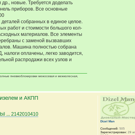
 др., новые. Требуется доделать
нель приборов. Все основные
00
деталей собранных в единое целое.
ых работ и стоимости большого кол-
асходных материалов. Все элементы
еребраны с заменой вызвавших
алов. Машина полностью собрана
Д, налоги оплачены, легко заводится,
ельной распродажи всех узлов и
 полные пневмоблокировки межосевая и межколесная,
дизелем и АКПП
bil ... 2142010410
Dizel Man
Сообщений:
505
Зарегистрирован:
29 ап