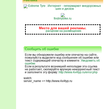
Реклама
findmybike.ru
Место для вашей рекламы.
расценки на размещение.
Сообщить об ошибке
Если вы обнаружили ошибку или опечатку на сайте,
пожалуйста выделите код сообшения об ошибке или
текст содержащий опечатку и кликните:
Уведомить об
ошибке.
Если в результате возникшей неполадки эта ссылка
не работает, скопируйте вручную некорректный текст
и заполните эту форму:
http://www.4x4typ.ru/error.php
watch:
server_name => http://www.4x4typ.ru