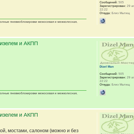
Сообщений:
505
Зарегистрирован:
29 ап
22:22
Откуда:
Близ Мытищ
 полные пневмоблокировки межосевая и межколесная,
дизелем и АКПП
Dizel Man
Сообщений:
505
Зарегистрирован:
29 ап
22:22
Откуда:
Близ Мытищ
 полные пневмоблокировки межосевая и межколесная,
дизелем и АКПП
мой, мостами, салоном (можно и без