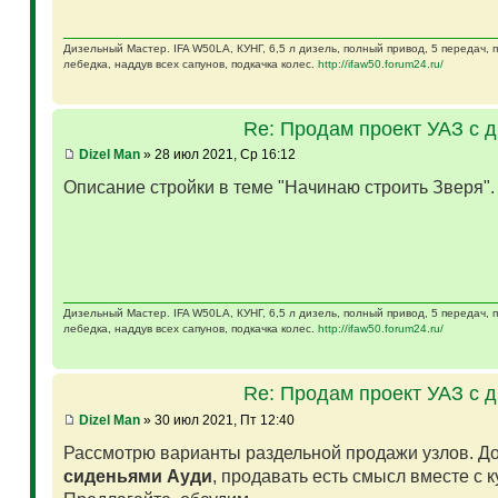
Дизельный Мастер. IFA W50LA, КУНГ, 6,5 л дизель, полный привод, 5 передач,
лебедка, наддув всех сапунов, подкачка колес.
http://ifaw50.forum24.ru/
Re: Продам проект УАЗ с 
Dizel Man
» 28 июл 2021, Ср 16:12
Описание стройки в теме "Начинаю строить Зверя"
Дизельный Мастер. IFA W50LA, КУНГ, 6,5 л дизель, полный привод, 5 передач,
лебедка, наддув всех сапунов, подкачка колес.
http://ifaw50.forum24.ru/
Re: Продам проект УАЗ с 
Dizel Man
» 30 июл 2021, Пт 12:40
Рассмотрю варианты раздельной продажи узлов. Д
сиденьями Ауди
, продавать есть смысл вместе с 