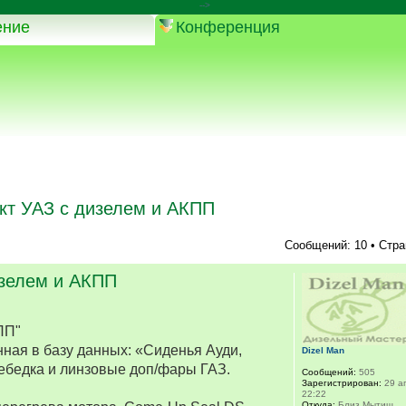
-->
ение
Конференция
кт УАЗ с дизелем и АКПП
Сообщений: 10 • Стр
изелем и АКПП
ПП"
ная в базу данных: «Сиденья Ауди,
Dizel Man
ебедка и линзовые доп/фары ГАЗ.
Сообщений:
505
Зарегистрирован:
29 ап
22:22
Откуда:
Близ Мытищ