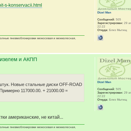
it-s-konservacii.html
Dizel Man
Сообщений:
505
Зарегистрирован:
29 ап
22:22
Откуда:
Близ Мытищ
 полные пневмоблокировки межосевая и межколесная,
дизелем и АКПП
Dizel Man
 5 штук. Новые стальные диски OFF-ROAD
Сообщений:
505
 Примерно 117000.00. + 21000.00 =
Зарегистрирован:
29 ап
22:22
Откуда:
Близ Мытищ
тки американские, не китай...
 полные пневмоблокировки межосевая и межколесная,