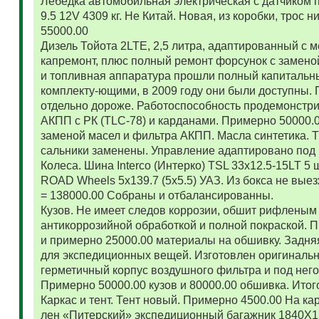
Лебедка автомобильная электрическая с датчиком 
9.5 12V 4309 кг. Не Китай. Новая, из коробки, трос
55000.00
Дизель Тойота 2LTE, 2,5 литра, адаптированный с
капремонт, плюс полный ремонт форсунок с замено
и топливная аппаратура прошли полный капитальн
комплекту-ющими, в 2009 году они были доступны. 
отдельно дороже. Работоспособность продемонстр
АКПП с РК (TLC-78) и карданами. Примерно 50000.
заменой масел и фильтра АКПП. Масла синтетика. 
сальники заменены. Управление адаптировано под 
Колеса. Шина Interco (Интерко) TSL 33x12.5-15LT 5
ROAD Wheels 5x139.7 (5x5.5) УАЗ. Из бокса не вые
= 138000.00 Собраны и отбалансированны.
Кузов. Не имеет следов коррозии, обшит рифленым
антикоррозийной обработкой и полной покраской. 
и примерно 25000.00 материалы на обшивку. Задняя
для экспедиционных вещей. Изготовлен оригиналь
герметичный корпус воздушного фильтра и под нег
Примерно 50000.00 кузов и 80000.00 обшивка. Итог
Каркас и тент. Тент новый. Примерно 4500.00 На ка
лен «Питерский» экспедиционный багажник 1840Х122