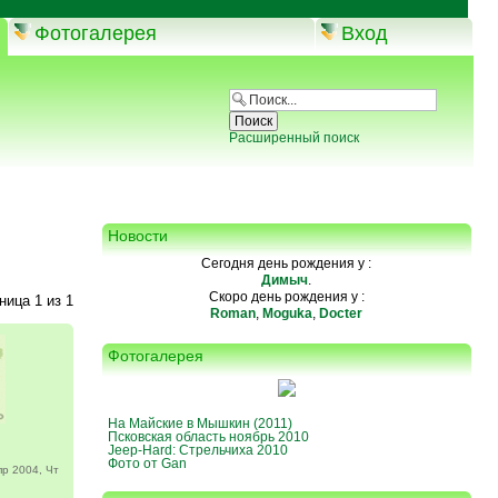
Фотогалерея
Вход
Расширенный поиск
Новости
Сегодня день рождения у :
Димыч
.
Скоро день рождения у :
аница
1
из
1
Roman
,
Moguka
,
Docter
Фотогалерея
На Майские в Мышкин (2011)
Псковская область ноябрь 2010
Jeep-Hard: Стрельчиха 2010
Фото от Gan
р 2004, Чт