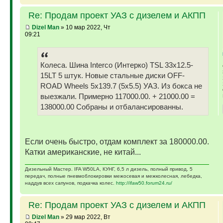
Re: Продам проект УАЗ с дизелем и АКПП
Dizel Man
» 10 мар 2022, Чт
09:21
Колеса. Шина Interco (Интерко) TSL 33x12.5-
15LT 5 штук. Новые стальные диски OFF-
ROAD Wheels 5x139.7 (5x5.5) УАЗ. Из бокса не
выезжали. Примерно 117000.00. + 21000.00 =
138000.00 Собраны и отбалансированны.
Если очень быстро, отдам комплект за 180000.00.
Катки американские, не китай...
Дизельный Мастер. IFA W50LA, КУНГ, 6,5 л дизель, полный привод, 5
передач, полные пневмоблокировки межосевая и межколесная, лебедка,
наддув всех сапунов, подкачка колес.
http://ifaw50.forum24.ru/
Re: Продам проект УАЗ с дизелем и АКПП
Dizel Man
» 29 мар 2022, Вт