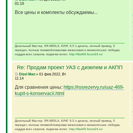
01:10
Все цены и комплекты обсуждаемы...
Дизельный Мастер. IFA W50LA, КУНГ, 6,5 л дизель, полный привод, 5
передач, полные пневмоблокировки межосевая и межколесная, лебедка,
наддув всех сапунов, подкачка колес.
http://ifaw50.forum24.ru/
Re: Продам проект УАЗ с дизелем и АКПП
Dizel Man
» 01 фев 2022, Вт
11:14
Для сравнения цены:
https://rosrezervy.ru/uaz-469-
kupit-s-konservacii.html
Дизельный Мастер. IFA W50LA, КУНГ, 6,5 л дизель, полный привод, 5
передач, полные пневмоблокировки межосевая и межколесная, лебедка,
наддув всех сапунов, подкачка колес.
http://ifaw50.forum24.ru/