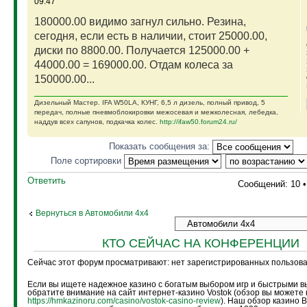
09:47
180000.00 видимо загнул сильно. Резина,
сегодня, если есть в наличии, стоит 25000.00,
диски по 8800.00. Получается 125000.00 +
44000.00 = 169000.00. Отдам колеса за
150000.00...
Дизельный Мастер. IFA W50LA, КУНГ, 6,5 л дизель, полный привод, 5
передач, полные пневмоблокировки межосевая и межколесная, лебедка,
наддув всех сапунов, подкачка колес.
http://ifaw50.forum24.ru/
Показать сообщения за:
Поле сортировки
Ответить
Сообщений: 10 
Вернуться в Автомобили 4х4
КТО СЕЙЧАС НА КОНФЕРЕНЦИИ
Сейчас этот форум просматривают: нет зарегистрированных пользоват
Если вы ищете надежное казино с богатым выбором игр и быстрыми в
обратите внимание на сайт интернет-казино Vostok (обзор вы можете 
https://hmkazinoru.com/casino/vostok-casino-review
). Наш обзор казино 