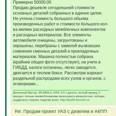
Примерно 50000.00
Продаю дешевле сегодняшней стоимости
основных деталей собранных в единое целое.
Не учтена стоимость большого объема
произведенных работ и стоимости большого кол-
ва мелких расходных межблочных компонентов
и расходных материалов. Все элементы
автомобиля очищены, загрунтованы и
окрашены, перебраны с заменой вызвавших
сомнения сменных деталей и прокладочных
материалов. Машина полностью собрана
(крайнее общее фото отсутствует), на учете в
ГИБДД, налоги оплачены, легко заводится,
двигается в теплом боксе. Рассмотрю вариант
раздельной распродажи всех узлов и органов, с
оговорками...
Дизельный Мастер. IFA W50LA, КУНГ, 6,5 л дизель, полный привод, 5
передач, полные пневмоблокировки межосевая и межколесная, лебедка,
наддув всех сапунов, подкачка колес.
http://ifaw50.forum24.ru/
Re: Продам проект УАЗ с дизелем и АКПП