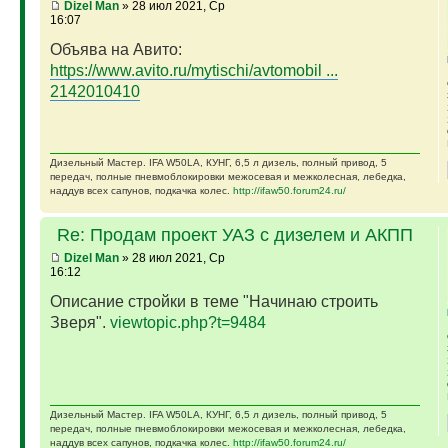
Dizel Man
» 28 июл 2021, Ср
16:07
Объява на Авито:
https://www.avito.ru/mytischi/avtomobil ...
2142010410
Дизельный Мастер. IFA W50LA, КУНГ, 6,5 л дизель, полный привод, 5
передач, полные пневмоблокировки межосевая и межколесная, лебедка,
наддув всех сапунов, подкачка колес.
http://ifaw50.forum24.ru/
Re: Продам проект УАЗ с дизелем и АКПП
Dizel Man
» 28 июл 2021, Ср
16:12
Описание стройки в теме "Начинаю строить
Зверя".
viewtopic.php?t=9484
Дизельный Мастер. IFA W50LA, КУНГ, 6,5 л дизель, полный привод, 5
передач, полные пневмоблокировки межосевая и межколесная, лебедка,
наддув всех сапунов, подкачка колес.
http://ifaw50.forum24.ru/