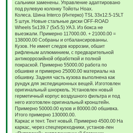
сальники заменены. Управление адаптировано
под рулевую колонку Тойоты Ноах.
Колеса. Шина Interco (Интерко) TSL 33x12.5-15LT
5 штук. Новые стальные диски OFF-ROAD
Wheels 5x139.7 (5x5.5) УАЗ. Из бокса не
выезжали. Примерно 117000.00. + 21000.00 =
138000.00 Собраны и отбалансированны.
Кузов. Не имеет следов коррозии, обшит
рифленым аллюминием, с предварительной
антикоррозийной обработкой и полной
покраской. Примерно 55000.00 работа по
обшивке и примерно 25000.00 материалы на
обшивку. Задняя часть кузова выполнена как
рундук для экспедиционных вещей. Изготовлен
оригинальный шноркель. Установлен новый
герметичный корпус воздушного фильтра и под
него изготовлен оригинальный кронштейн.
Примерно 50000.00 кузов и 80000.00 обшивка.
Итого примерно 130000.00.
Каркас и тент. Тент новый. Примерно 4500.00 На
каркас, через спецпереходники, установ-лен