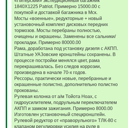
«Питерский» экспедиционный багажник
1840Х1225 Patriot. Примерно 15000.00 с
покупкой и доставкой багажника в Мск.
Мосты «военные», редукторные + новый
установочный комплект дисковых передних
тормозов. Мосты перебраны полностью,
очищены и окрашены. Заменены все сальники/
прокладки. Примерно 80000.00
Рама, доработана под установку дизеля с АКПП.
Штатные УАЗовские кронштейны сохранены. В
процессе постройки менялся цвет, рама
перекрашивалась. Без следов коррозии,
произведена в начале 70-х годов.
Рессоры, практически новые, перебранные и
окрашенные полистно, дополнительно полистно
прокованы.
Рулевая колонка от а/м Тойота Ноах, с
гидроусилителем, подрульным переключателем
АКПП и замком зажигания. Примерно 8000.00
Изготовлен установочный спецкронштейн.
Рулевой редуктор от «праворульного» ТЛК-80 с
клапаном регулировки усилия на руле в