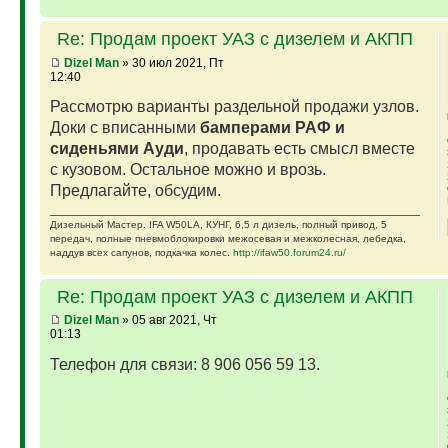
Re: Продам проект УАЗ с дизелем и АКПП
Dizel Man
» 30 июл 2021, Пт
12:40
Рассмотрю варианты раздельной продажи узлов.
Доки с вписанными
бамперами РАФ и
сиденьями Ауди
, продавать есть смысл вместе
с кузовом. Остальное можно и врозь.
Предлагайте, обсудим.
Дизельный Мастер. IFA W50LA, КУНГ, 6,5 л дизель, полный привод, 5
передач, полные пневмоблокировки межосевая и межколесная, лебедка,
наддув всех сапунов, подкачка колес.
http://ifaw50.forum24.ru/
Re: Продам проект УАЗ с дизелем и АКПП
Dizel Man
» 05 авг 2021, Чт
01:13
Телефон для связи: 8 906 056 59 13.