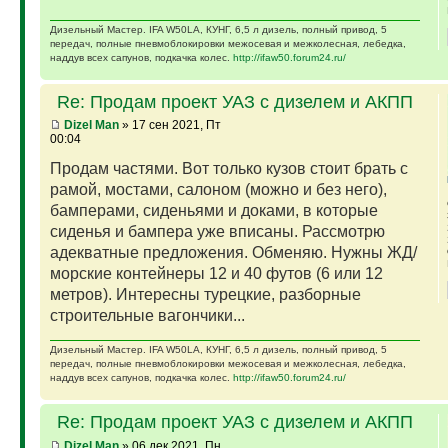
Дизельный Мастер. IFA W50LA, КУНГ, 6,5 л дизель, полный привод, 5
передач, полные пневмоблокировки межосевая и межколесная, лебедка,
наддув всех сапунов, подкачка колес.
http://ifaw50.forum24.ru/
Re: Продам проект УАЗ с дизелем и АКПП
Dizel Man
» 17 сен 2021, Пт
00:04
Продам частями. Вот только кузов стоит брать с
рамой, мостами, салоном (можно и без него),
бамперами, сиденьями и доками, в которые
сиденья и бампера уже вписаны. Рассмотрю
адекватные предложения. Обменяю. Нужны ЖД/
морские контейнеры 12 и 40 футов (6 или 12
метров). Интересны турецкие, разборные
строительные вагончики...
Дизельный Мастер. IFA W50LA, КУНГ, 6,5 л дизель, полный привод, 5
передач, полные пневмоблокировки межосевая и межколесная, лебедка,
наддув всех сапунов, подкачка колес.
http://ifaw50.forum24.ru/
Re: Продам проект УАЗ с дизелем и АКПП
Dizel Man
» 06 дек 2021, Пн