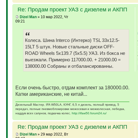
Re: Продам проект УАЗ с дизелем и АКПП
Dizel Man
» 10 мар 2022, Чт
09:21
Колеса. Шина Interco (Интерко) TSL 33x12.5-
15LT 5 штук. Новые стальные диски OFF-
ROAD Wheels 5x139.7 (5x5.5) УАЗ. Из бокса не
выезжали. Примерно 117000.00. + 21000.00 =
138000.00 Собраны и отбалансированны.
Если очень быстро, отдам комплект за 180000.00.
Катки американские, не китай...
Дизельный Мастер. IFA W50LA, КУНГ, 6,5 л дизель, полный привод, 5
передач, полные пневмоблокировки межосевая и межколесная, лебедка,
наддув всех сапунов, подкачка колес.
http://ifaw50.forum24.ru/
Re: Продам проект УАЗ с дизелем и АКПП
Dizel Man
» 29 мар 2022, Вт