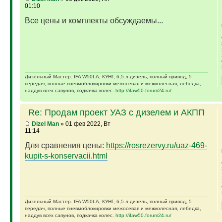
01:10
Все цены и комплекты обсуждаемы...
Дизельный Мастер. IFA W50LA, КУНГ, 6,5 л дизель, полный привод, 5
передач, полные пневмоблокировки межосевая и межколесная, лебедка,
наддув всех сапунов, подкачка колес.
http://ifaw50.forum24.ru/
Re: Продам проект УАЗ с дизелем и АКПП
Dizel Man
» 01 фев 2022, Вт
11:14
Для сравнения цены:
https://rosrezervy.ru/uaz-469-
kupit-s-konservacii.html
Дизельный Мастер. IFA W50LA, КУНГ, 6,5 л дизель, полный привод, 5
передач, полные пневмоблокировки межосевая и межколесная, лебедка,
наддув всех сапунов, подкачка колес.
http://ifaw50.forum24.ru/