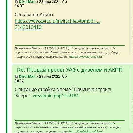
Dizel Man
» 28 июл 2021, Ср
16:07
Объява на Авито:
https://www.avito.ru/mytischi/avtomobil ...
2142010410
Дизельный Мастер. IFA W50LA, КУНГ, 6,5 л дизель, полный привод, 5
передач, полные пневмоблокировки межосевая и межколесная, лебедка,
наддув всех сапунов, подкачка колес.
http://ifaw50.forum24.ru/
Re: Продам проект УАЗ с дизелем и АКПП
Dizel Man
» 28 июл 2021, Ср
16:12
Описание стройки в теме "Начинаю строить
Зверя".
viewtopic.php?t=9484
Дизельный Мастер. IFA W50LA, КУНГ, 6,5 л дизель, полный привод, 5
передач, полные пневмоблокировки межосевая и межколесная, лебедка,
наддув всех сапунов, подкачка колес.
http://ifaw50.forum24.ru/