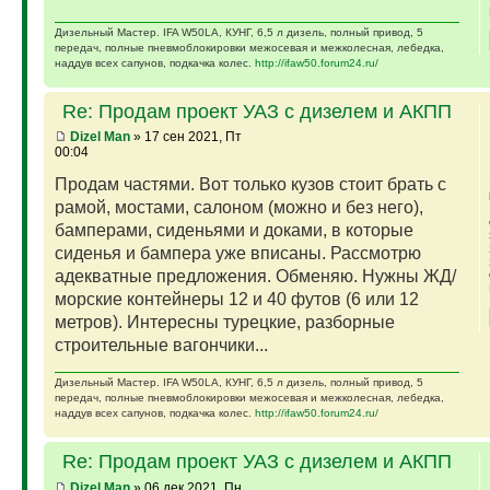
Дизельный Мастер. IFA W50LA, КУНГ, 6,5 л дизель, полный привод, 5
передач, полные пневмоблокировки межосевая и межколесная, лебедка,
наддув всех сапунов, подкачка колес.
http://ifaw50.forum24.ru/
Re: Продам проект УАЗ с дизелем и АКПП
Dizel Man
» 17 сен 2021, Пт
00:04
Продам частями. Вот только кузов стоит брать с
рамой, мостами, салоном (можно и без него),
бамперами, сиденьями и доками, в которые
сиденья и бампера уже вписаны. Рассмотрю
адекватные предложения. Обменяю. Нужны ЖД/
морские контейнеры 12 и 40 футов (6 или 12
метров). Интересны турецкие, разборные
строительные вагончики...
Дизельный Мастер. IFA W50LA, КУНГ, 6,5 л дизель, полный привод, 5
передач, полные пневмоблокировки межосевая и межколесная, лебедка,
наддув всех сапунов, подкачка колес.
http://ifaw50.forum24.ru/
Re: Продам проект УАЗ с дизелем и АКПП
Dizel Man
» 06 дек 2021, Пн