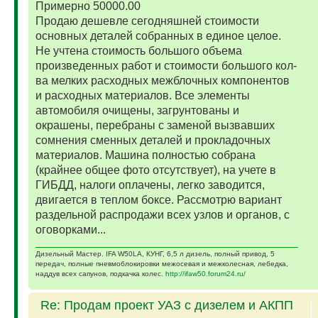
Примерно 50000.00
Продаю дешевле сегодняшней стоимости
основных деталей собранных в единое целое.
Не учтена стоимость большого объема
произведенных работ и стоимости большого кол-
ва мелких расходных межблочных компонентов
и расходных материалов. Все элементы
автомобиля очищены, загрунтованы и
окрашены, перебраны с заменой вызвавших
сомнения сменных деталей и прокладочных
материалов. Машина полностью собрана
(крайнее общее фото отсутствует), на учете в
ГИБДД, налоги оплачены, легко заводится,
двигается в теплом боксе. Рассмотрю вариант
раздельной распродажи всех узлов и органов, с
оговорками...
Дизельный Мастер. IFA W50LA, КУНГ, 6,5 л дизель, полный привод, 5
передач, полные пневмоблокировки межосевая и межколесная, лебедка,
наддув всех сапунов, подкачка колес.
http://ifaw50.forum24.ru/
Re: Продам проект УАЗ с дизелем и АКПП