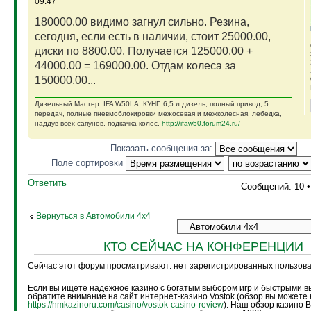
09:47
180000.00 видимо загнул сильно. Резина,
сегодня, если есть в наличии, стоит 25000.00,
диски по 8800.00. Получается 125000.00 +
44000.00 = 169000.00. Отдам колеса за
150000.00...
Дизельный Мастер. IFA W50LA, КУНГ, 6,5 л дизель, полный привод, 5
передач, полные пневмоблокировки межосевая и межколесная, лебедка,
наддув всех сапунов, подкачка колес.
http://ifaw50.forum24.ru/
Показать сообщения за:
Поле сортировки
Ответить
Сообщений: 10 
Вернуться в Автомобили 4х4
КТО СЕЙЧАС НА КОНФЕРЕНЦИИ
Сейчас этот форум просматривают: нет зарегистрированных пользоват
Если вы ищете надежное казино с богатым выбором игр и быстрыми в
обратите внимание на сайт интернет-казино Vostok (обзор вы можете 
https://hmkazinoru.com/casino/vostok-casino-review
). Наш обзор казино 