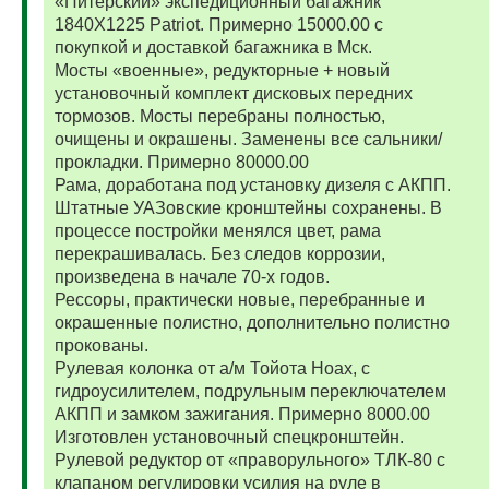
«Питерский» экспедиционный багажник
1840Х1225 Patriot. Примерно 15000.00 с
покупкой и доставкой багажника в Мск.
Мосты «военные», редукторные + новый
установочный комплект дисковых передних
тормозов. Мосты перебраны полностью,
очищены и окрашены. Заменены все сальники/
прокладки. Примерно 80000.00
Рама, доработана под установку дизеля с АКПП.
Штатные УАЗовские кронштейны сохранены. В
процессе постройки менялся цвет, рама
перекрашивалась. Без следов коррозии,
произведена в начале 70-х годов.
Рессоры, практически новые, перебранные и
окрашенные полистно, дополнительно полистно
прокованы.
Рулевая колонка от а/м Тойота Ноах, с
гидроусилителем, подрульным переключателем
АКПП и замком зажигания. Примерно 8000.00
Изготовлен установочный спецкронштейн.
Рулевой редуктор от «праворульного» ТЛК-80 с
клапаном регулировки усилия на руле в