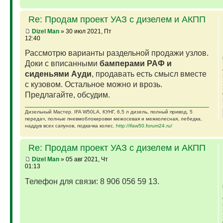
Re: Продам проект УАЗ с дизелем и АКПП
Dizel Man
» 30 июл 2021, Пт
12:40
Рассмотрю варианты раздельной продажи узлов.
Доки с вписанными
бамперами РАФ и
сиденьями Ауди
, продавать есть смысл вместе
с кузовом. Остальное можно и врозь.
Предлагайте, обсудим.
Дизельный Мастер. IFA W50LA, КУНГ, 6,5 л дизель, полный привод, 5
передач, полные пневмоблокировки межосевая и межколесная, лебедка,
наддув всех сапунов, подкачка колес.
http://ifaw50.forum24.ru/
Re: Продам проект УАЗ с дизелем и АКПП
Dizel Man
» 05 авг 2021, Чт
01:13
Телефон для связи: 8 906 056 59 13.