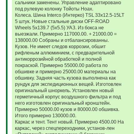
сальники заменены. Управление адаптировано
под рулевую колонку Тойоты Ноах.
Колеса. Шина Interco (Интерко) TSL 33x12.5-15LT
5 штук. Новые стальные диски OFF-ROAD
Wheels 5x139.7 (5x5.5) УАЗ. Из бокса не
выезжали. Примерно 117000.00. + 21000.00 =
138000.00 Собраны и отбалансированны.
Кузов. Не имеет следов коррозии, обшит
рифленым аллюминием, с предварительной
антикоррозийной обработкой и полной
покраской. Примерно 55000.00 работа по
обшивке и примерно 25000.00 материалы на
обшивку. Задняя часть кузова выполнена как
рундук для экспедиционных вещей. Изготовлен
оригинальный шноркель. Установлен новый
герметичный корпус воздушного фильтра и под
него изготовлен оригинальный кронштейн.
Примерно 50000.00 кузов и 80000.00 обшивка.
Итого примерно 130000.00.
Каркас и тент. Тент новый. Примерно 4500.00 На
каркас, через спецпереходники, установ-лен