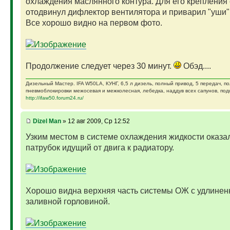
охлаждения маслянного контура. Для его крепления 
отодвинул дифлектор вентилятора и приварил "уши"
Все хорошо видно на первом фото.
Продолжение следует через 30 минут.
Обэд....
Дизельный Мастер. IFA W50LA, КУНГ, 6,5 л дизель, полный привод, 5 передач, п
пневмоблокировки межосевая и межколесная, лебедка, наддув всех сапунов, подк
http://ifaw50.forum24.ru/
Dizel Man
» 12 авг 2009, Ср 12:52
Узким местом в системе охлаждения жидкости оказа
патрубок идущий от двига к радиатору.
Хорошо видна верхняя часть системы ОЖ с удлинен
заливной горловиной.