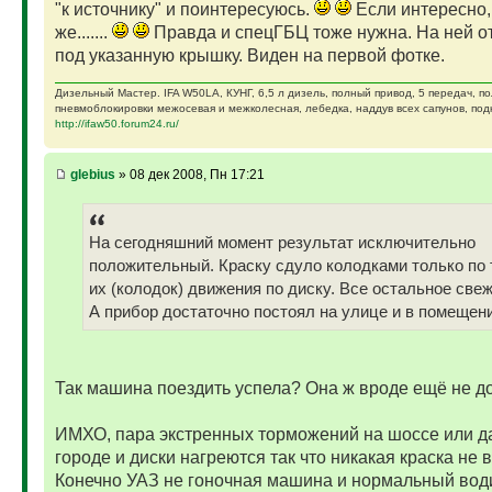
"к источнику" и поинтересуюсь.
Если интересно,
же.......
Правда и спецГБЦ тоже нужна. На ней от
под указанную крышку. Виден на первой фотке.
Дизельный Мастер. IFA W50LA, КУНГ, 6,5 л дизель, полный привод, 5 передач, п
пневмоблокировки межосевая и межколесная, лебедка, наддув всех сапунов, подк
http://ifaw50.forum24.ru/
glebius
» 08 дек 2008, Пн 17:21
На сегодняшний момент результат исключительно
положительный. Краску сдуло колодками только по 
их (колодок) движения по диску. Все остальное свеж
А прибор достаточно постоял на улице и в помещени
Так машина поездить успела? Она ж вроде ещё не д
ИМХО, пара экстренных торможений на шоссе или д
городе и диски нагреются так что никакая краска не 
Конечно УАЗ не гоночная машина и нормальный вод