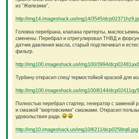
из "Железяки".
http://img14.imageshack.us/img14/3545/dcp02371hz9.j
Головка перебрана, клапана притерты, маслосъемн
сменены. Перебрал и отрегулировал ТНВД и форсун
датчик давления масла, старый подглючивал и естес
фильтр.
http://img100.imageshack.us/img100/3994/dcp02481ax6
Турбину открасил спец/ термостойкой краской для ко
http://img100.imageshack.us/img100/8144/dcp02411qy5
Полностью перебрал стартер, генератор с заменой 
и смазкой "вюртовскими" смазками. Открасил пользы
удовольствия ради.
http://img10.imageshack.us/img10/6211/dcp0258rq6.jpg