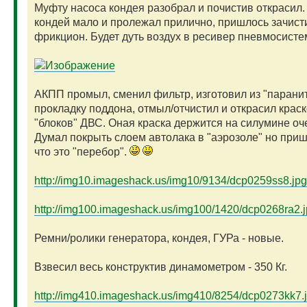
Муфту насоса кондея разобрал и почистив открасил.
кондей мало и пролежал прилично, пришлось зачист
фрикцион. Будет дуть воздух в ресивер пневмосист
АКПП промыл, сменил фильтр, изготовил из "парани
прокладку поддона, отмыл/отчистил и открасил краск
"блоков" ДВС. Оная краска держится на силумине оч
Думал покрыть слоем автолака в "аэрозоле" но приш
что это "перебор".
http://img10.imageshack.us/img10/9134/dcp0259ss8.jpg
http://img100.imageshack.us/img100/1420/dcp0268ra2.
Ремни/ролики генератора, кондея, ГУРа - новые.
Взвесил весь конструктив динамометром - 350 Кг.
http://img410.imageshack.us/img410/8254/dcp0273kk7.