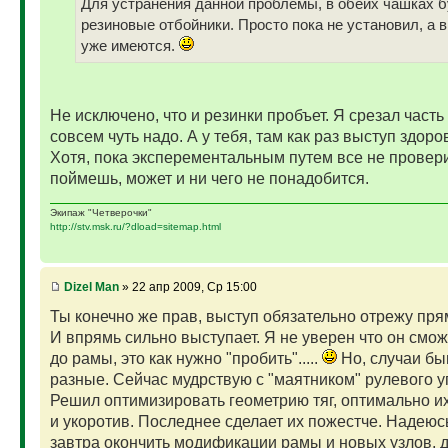
Для устранения данной проблемы, в обеих чашках б
резиновые отбойники. Просто пока не установил, а 
уже имеются.
Не исключено, что и резинки пробъет. Я срезал часть
совсем чуть надо. А у тебя, там как раз выступ здор
Хотя, пока эксперементальным путем все не провер
поймешь, может и ни чего не понадобится.
Экипаж "Четверочки"
http://stv.msk.ru/?dload=sitemap.html
Dizel Man
» 22 апр 2009, Ср 15:00
Ты конечно же прав, выступ обязательно отрежу пря
И впрямь сильно выступает. Я не уверен что он смож
до рамы, это как нужно "пробить".....
Но, случаи б
разные. Сейчас мудрствую с "маятником" рулевого 
Решил оптимизировать геометрию тяг, оптимально и
и укоротив. Последнее сделает их пожестче. Надеюс
завтра окончить модификации рамы и новых узлов, 