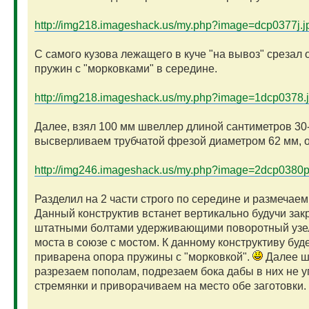
http://img218.imageshack.us/my.php?image=dcp0377j.j
С самого кузова лежащего в куче "на вывоз" срезал
пружин с "морковками" в середине.
http://img218.imageshack.us/my.php?image=1dcp0378.
Далее, взял 100 мм швеллер длиной сантиметров 30
высверливаем трубчатой фрезой диаметром 62 мм, о
http://img246.imageshack.us/my.php?image=2dcp0380p
Разделил на 2 части строго по середине и размечаем
Данный конструктив встанет вертикально будучи зак
штатными болтами удерживающими поворотный узе
моста в союзе с мостом. К данному конструктиву буд
приварена опора пружины с "морковкой".
Далее ш
разрезаем пополам, подрезаем бока дабы в них не 
стремянки и приворачиваем на место обе заготовки.