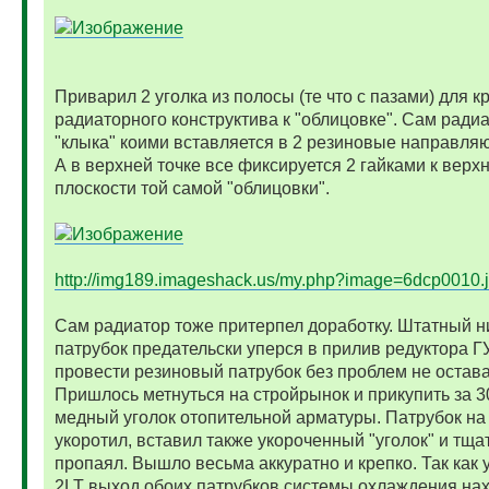
Приварил 2 уголка из полосы (те что с пазами) для 
радиаторного конструктива к "облицовке". Сам радиа
"клыка" коими вставляется в 2 резиновые направля
А в верхней точке все фиксируется 2 гайками к верх
плоскости той самой "облицовки".
http://img189.imageshack.us/my.php?image=6dcp0010.
Сам радиатор тоже притерпел доработку. Штатный 
патрубок предательски уперся в прилив редуктора 
провести резиновый патрубок без проблем не остава
Пришлось метнуться на стройрынок и прикупить за 3
медный уголок отопительной арматуры. Патрубок на
укоротил, вставил также укороченный "уголок" и тща
пропаял. Вышло весьма аккуратно и крепко. Так как 
2LT выход обоих патрубков системы охлаждения нах