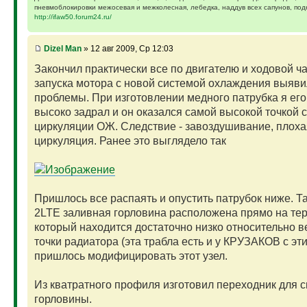
пневмоблокировки межосевая и межколесная, лебедка, наддув всех сапунов, подк
http://ifaw50.forum24.ru/
Dizel Man
» 12 авг 2009, Ср 12:03
Закончил практически все по двигателю и ходовой ча
запуска мотора с новой системой охлаждения выяви
проблемы. При изготовлении медного патрубка я ег
высоко задрал и он оказался самой высокой точкой 
циркуляции ОЖ. Следствие - завоздушивание, плоха
циркуляция. Ранее это выглядело так
Пришлось все распаять и опустить патрубок ниже. Та
2LTE заливная горловина расположена прямо на тер
который находится достаточно низко относительно в
точки радиатора (эта трабла есть и у КРУЗАКОВ с эти
пришлось модифицировать этот узел.
Из кватратного профиля изготовил переходник для 
горловины.