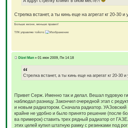
А вдруг стрелку клинит в оном месте?!
Стрелка встанет, а ты кинь еще на агрегат кг 20-30 и 
Больше жизни, меньше правил!
ТЛК управляю тойото
ГАЗ-69 ДЖАЗ - строю мечту
ГАЗ-69 рок-н-ролл - еще одна задумка
Если что, на связи (909)640-3030
Dizel Man
» 01 июн 2009, Пн 14:18
Стрелка встанет, а ты кинь еще на агрегат кг 20-30 и
Привет Серж. Именно так и делал. Вешал пудовую г
наблюдал разницу. Закончил очередной этап с реду
и новым радиатором. Сначала радиатор. УАЗовский 
крайне не удобно и было принято решение (после бо
ва примерок) ставить трех рядный радиатор от ГАЗ
этих целей купил штатную рамку с резинками под рог