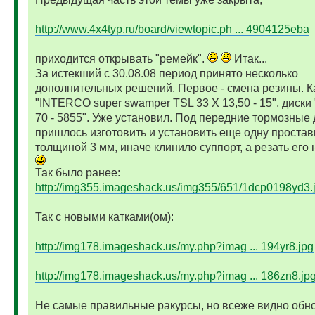
http://www.4x4typ.ru/board/viewtopic.ph ... 4904125eba
приходится открывать "ремейк".
Итак...
За истекший с 30.08.08 период принято несколько
дополнительных решений. Первое - смена резины. К
"INTERCO super swamper TSL 33 X 13,50 - 15", диски 
70 - 5855". Уже установил. Под передние тормозные 
пришлось изготовить и установить еще одну простав
толщиной 3 мм, иначе клинило суппорт, а резать его 
Так было ранее:
http://img355.imageshack.us/img355/651/1dcp0198yd3.
Так с новыми катками(ом):
http://img178.imageshack.us/my.php?imag ... 194yr8.jpg
http://img178.imageshack.us/my.php?imag ... 186zn8.jp
Не самые правильные ракурсы, но всеже видно обн