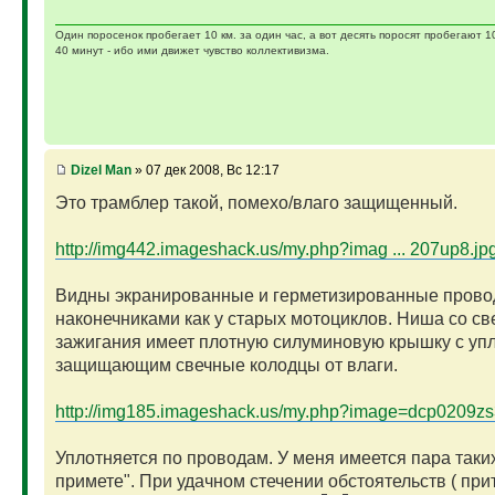
Один поросенок пробегает 10 км. за один час, а вот десять поросят пробегают 1
40 минут - ибо ими движет чувство коллективизма.
Dizel Man
» 07 дек 2008, Вс 12:17
Это трамблер такой, помехо/влаго защищенный.
http://img442.imageshack.us/my.php?imag ... 207up8.jp
Видны экранированные и герметизированные прово
наконечниками как у старых мотоциклов. Ниша со св
зажигания имеет плотную силуминовую крышку с уп
защищающим свечные колодцы от влаги.
http://img185.imageshack.us/my.php?image=dcp0209zs
Уплотняется по проводам. У меня имеется пара таких
примете". При удачном стечении обстоятельств ( прит