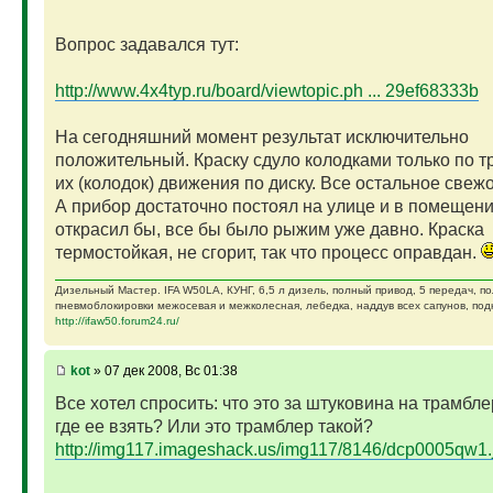
Вопрос задавался тут:
http://www.4x4typ.ru/board/viewtopic.ph ... 29ef68333b
На сегодняшний момент результат исключительно
положительный. Краску сдуло колодками только по т
их (колодок) движения по диску. Все остальное свежо
А прибор достаточно постоял на улице и в помещени
открасил бы, все бы было рыжим уже давно. Краска
термостойкая, не сгорит, так что процесс оправдан.
Дизельный Мастер. IFA W50LA, КУНГ, 6,5 л дизель, полный привод, 5 передач, п
пневмоблокировки межосевая и межколесная, лебедка, наддув всех сапунов, подк
http://ifaw50.forum24.ru/
kot
» 07 дек 2008, Вс 01:38
Все хотел спросить: что это за штуковина на трамбле
где ее взять? Или это трамблер такой?
http://img117.imageshack.us/img117/8146/dcp0005qw1.