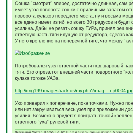
Сошка "смотрит" вперед, достаточно длинная, сам р
имеет угол поворота сошки с приличным запасом от
поворота кулаков переднего моста, ну и весьма мощ
все едино имеет изгиб, но всего 30 градусов и будет
усилина. Дабы не резать сошку ГУРа, принял решени
ответную часть тяги идущую от редуктора, сделав как
У него крепление на поперечной тяге, что между "кул
Потребовался узел ответной части под шаровый нак
тяги. Его отрезал от внешней части поворотного "кол
кулака тогоже УАЗа.
http://img199.imageshack.us/my.php?imag ... cp0004.jp
Ухо приварил к поперечене, пока точками. Нужно пон
или нет закручиваться весь узел при приложении дос
усилия. Возможно придется поиграть точкой креплен
ответного "уха" рулевой тяги.
Дизельный Мастер. IFA W50LA, КУНГ, 6,5 л дизель, полный привод, 5 передач, п