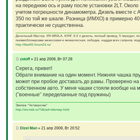
на переднюю ось и раму после установки 2LT. Около 
учетом погрешности динамометра. Дизель вместе с 
350 по той же шкале. Разница (ИМХО) в примерно 40
практически не существенна.
Дизельный Мастер. IFA W50LA, КУНГ, 6,5 л дизель, полный привод, 5 передач, п
пневмоблокировки межосевая и межколесная, лебедка, наддув всех сапунов, подк
http://ifaw50.forum24.ru/
zotoff
» 21 апр 2009, Вт 07:28
Серега, привет!
Обрати внимание на один момент. Нижняя чашка п
может при пробое доставать до рамы. Проверено на
собственном авто. У меня чашки стояли вообще на 
("военные" переделанные под пружины)
Экипаж "Четверочки"
http://stv.msk.ru/?dload=sitemap.html
Dizel Man
» 21 апр 2009, Вт 20:52