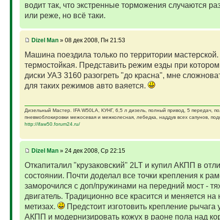
водит так, что экстренные торможения случаются ра
или реже, но всё таки.
Dizel Man
» 08 дек 2008, Пн 21:53
Машина поездила только по территории мастерской.
термостойкая. Представить режим езды при которо
диски УАЗ 3160 разогреть "до красна", мне сложноват
для таких режимов авто ваяется.
Дизельный Мастер. IFA W50LA, КУНГ, 6,5 л дизель, полный привод, 5 передач, п
пневмоблокировки межосевая и межколесная, лебедка, наддув всех сапунов, подк
http://ifaw50.forum24.ru/
Dizel Man
» 24 дек 2008, Ср 22:15
Откапиталил "крузаковский" 2LT и купил АКПП в отл
состоянии. Почти доделал все точки крепления к рам
заморочился с доп/пружинами на передний мост - т
двигатель. Традиционно все красится и меняется на 
метизах.
Предстоит изготовить крепление рычага
АКПП и модернизировать кожух в раоне пола над ко