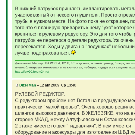
В нижний патрубок пришлось имплантировать метал
участок взятый от некоего глушителя. Просто отрезал
трубы в нужном месте. На фото пока не открашен, п
того что я планирую приварить к нему "ухо" которое 
крепиться к рулевому редуктору. Это для того чтобы
патрубок не перетерся о детали редуктора. Уж очень
пересекается. Ходы у двига на "подушках" небольши
лучше подстраховаться.
Дизельный Мастер. IFA W50LA, КУНГ, 6,5 л дизель, полный привод, 5 передач, п
пневмоблокировки межосевая и межколесная, лебедка, наддув всех сапунов, подк
http://ifaw50.forum24.ru/
Dizel Man
» 12 авг 2009, Ср 13:40
РУЛЕВОЙ РЕДУКТОР.
С редуктором проблем нет. Встал на предыдущее ме
практически "малой кровью". Очень хорошо решила
шлангов высокого давления. В ЖЕЛЕЗЯКЕ, что на 
стороне МКАД, между Алтуфьевским и Осташковским
2 этаже имеется отдел "гидравлики". В нем имеется
оборудование и аксесуары для изготовления ШВД л