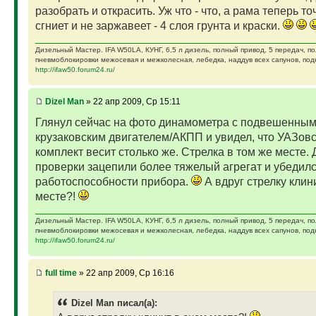
разобрать и открасить. Уж что - что, а рама теперь то
сгниет и не заржавеет - 4 слоя грунта и краски.
Дизельный Мастер. IFA W50LA, КУНГ, 6,5 л дизель, полный привод, 5 передач, п
пневмоблокировки межосевая и межколесная, лебедка, наддув всех сапунов, подк
http://ifaw50.forum24.ru/
Dizel Man
» 22 апр 2009, Ср 15:11
Глянул сейчас на фото динамометра с подвешенны
крузаковским двигателем/АКПП и увидел, что УАЗов
комплект весит столько же. Стрелка в том же месте. 
проверки зацепили более тяжелый агрегат и убедилс
работоспособности прибора.
А вдруг стрелку клин
месте?!
Дизельный Мастер. IFA W50LA, КУНГ, 6,5 л дизель, полный привод, 5 передач, п
пневмоблокировки межосевая и межколесная, лебедка, наддув всех сапунов, подк
http://ifaw50.forum24.ru/
full time
» 22 апр 2009, Ср 16:16
Dizel Man писал(а):