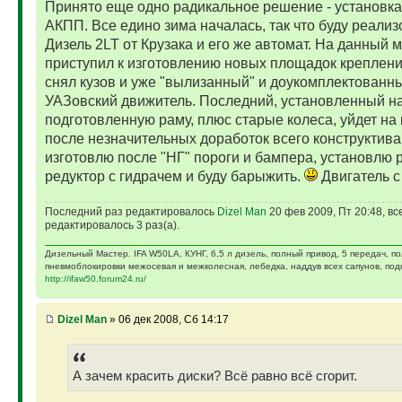
Принято еще одно радикальное решение - установка
АКПП. Все едино зима началась, так что буду реализ
Дизель 2LT от Крузака и его же автомат. На данный 
приступил к изготовлению новых площадок креплени
снял кузов и уже "вылизанный" и доукомплектованн
УАЗовский движитель. Последний, установленный н
подготовленную раму, плюс старые колеса, уйдет на
после незначительных доработок всего конструктива
изготовлю после "НГ" пороги и бампера, установлю 
редуктор с гидрачем и буду барыжить.
Двигатель с
Последний раз редактировалось
Dizel Man
20 фев 2009, Пт 20:48, вс
редактировалось 3 раз(а).
Дизельный Мастер. IFA W50LA, КУНГ, 6,5 л дизель, полный привод, 5 передач, п
пневмоблокировки межосевая и межколесная, лебедка, наддув всех сапунов, подк
http://ifaw50.forum24.ru/
Dizel Man
» 06 дек 2008, Сб 14:17
А зачем красить диски? Всё равно всё сгорит.