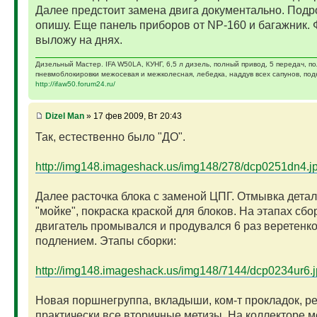
Далее предстоит замена двига документально. Подр
опишу. Еще панель приборов от NP-160 и багажник. 
выложу на днях.
Дизельный Мастер. IFA W50LA, КУНГ, 6,5 л дизель, полный привод, 5 передач, п
пневмоблокировки межосевая и межколесная, лебедка, наддув всех сапунов, подк
http://ifaw50.forum24.ru/
Dizel Man
» 17 фев 2009, Вт 20:43
Так, естественно было "ДО".
http://img148.imageshack.us/img148/278/dcp0251dn4.j
Далее расточка блока с заменой ЦПГ. Отмывка детал
"мойке", покраска краской для блоков. На этапах сбо
двигатель промывался и продувался 6 раз веретенк
подлением. Этапы сборки:
http://img148.imageshack.us/img148/7144/dcp0234ur6.
Новая поршнегруппа, вкладыши, ком-т прокладок, р
практически все вторичные метизы. На коллекторе 