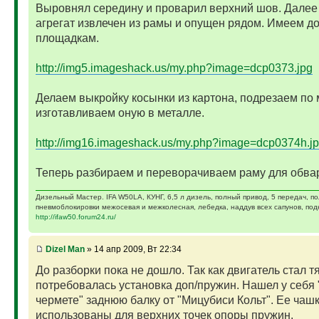
Выровнял середину и проварил верхний шов. Далее
агрегат извлечен из рамы и опущен рядом. Имеем до
площадкам.
http://img5.imageshack.us/my.php?image=dcp0373.jpg
Делаем выкройку косынки из картона, подрезаем по 
изготавливаем оную в металле.
http://img16.imageshack.us/my.php?image=dcp0374h.j
Теперь разбираем и переворачиваем раму для обвар
Дизельный Мастер. IFA W50LA, КУНГ, 6,5 л дизель, полный привод, 5 передач, п
пневмоблокировки межосевая и межколесная, лебедка, наддув всех сапунов, подк
http://ifaw50.forum24.ru/
Dizel Man
» 14 апр 2009, Вт 22:34
До разборки пока не дошло. Так как двигатель стал т
потребовалась установка доп/пружин. Нашел у себя 
чермете" заднюю балку от "Мицубиси Кольт". Ее чашк
использованы для верхних точек опоры пружин.