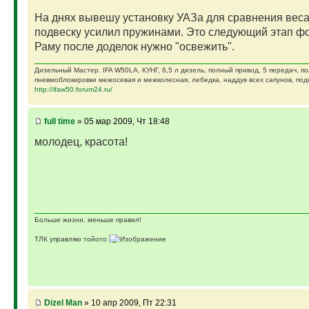
На днях вывешу установку УАЗа для сравнения вес
подвеску усилил пружинами. Это следующий этап фо
Раму после доделок нужно "освежить".
Дизельный Мастер. IFA W50LA, КУНГ, 6,5 л дизель, полный привод, 5 передач, п
пневмоблокировки межосевая и межколесная, лебедка, наддув всех сапунов, подк
http://ifaw50.forum24.ru/
full time
» 05 мар 2009, Чт 18:48
молодец, красота!
Больше жизни, меньше правил!
ТЛК управляю тойото
ГАЗ-69 ДЖАЗ - строю мечту
ГАЗ-69 рок-н-ролл - еще одна задумка
Если что, на связи (909)640-3030
Dizel Man
» 10 апр 2009, Пт 22:31