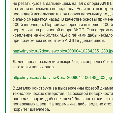
не резать кузов в дальнейшем, начал с опоры АКПП
съемная перемычка не подошла. Если штатные кре
последней использовать под новую перемычку, то дв
сильно смещается назад. В качестве основы примен
100-й швеллера. Первой засверлен и вывешен 100-й
перемычки на резиновой опоре АКПП. Она (перемыч
крепление на 4-х болтах М14 с гайками дабы небыл
при возможном демонтаже АКПП в дальнейшем.
http://tinypic.ru/?do=view&pic=20090410234235_280.jp
Далее, после разметки и выкройки, засверлены бок
заготовки новых опор.
http://tinypic.ru/?do=view&pic=2009041100148_103.jpg
В деталях конструктива высверленны фрезой диаме
технологические отверстия. На боковой поверхност
опор для сварки, дабы не "жечь" большого количеств
поперечных швов. На перемычке, дабы вода не стоя
"корыте" швеллера.