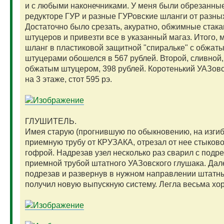
и с любыми наконечниками. У меня были обрезанны
редукторе ГУР и разные ГУРовские шланги от разных
Достаточно было срезать, акуратно, обжимные стака
штуцеров и привезти все в указанный магаз. Итого,
шланг в пластиковой защитной "спиральке" с обжат
штуцерами обошелся в 567 рублей. Второй, сливной,
обжатым штуцером, 398 рублей. Коротенький УАЗовс
на 3 этаже, стот 595 рэ.
ГЛУШИТЕЛЬ.
Имея старую (прогнившую по обыкновению, на изгиб
приемную трубу от КРУЗАКА, отрезал от нее стыково
гофрой. Надрезав узел несколько раз сварил с подр
приемной трубой штатного УАЗовского глушака. Дал
подрезав и развернув в нужном направлении штатн
получил новую выпускную систему. Легла весьма хо