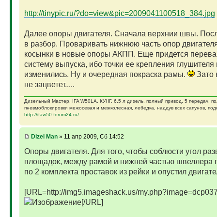
http://tinypic.ru/?do=view&pic=2009041100518_384.jpg
Далее опоры двигателя. Сначала верхнии швы. Посл
в разбор. Проваривать нижнюю часть опор двигателя
косынки в новые опоры АКПП. Еще придется перева
систему выпуска, ибо точки ее крепления глушителя 
изменились. Ну и очередная покраска рамы.
Зато 
не зацветет.....
Дизельный Мастер. IFA W50LA, КУНГ, 6,5 л дизель, полный привод, 5 передач, п
пневмоблокировки межосевая и межколесная, лебедка, наддув всех сапунов, подк
http://ifaw50.forum24.ru/
Dizel Man
» 11 апр 2009, Сб 14:52
Опоры двигателя. Для того, чтобы соблюсти угол раз
площадок, между рамой и нижней частью швеллера
по 2 комплекта проставок из рейки и опустил двигате
[URL=http://img5.imageshack.us/my.php?image=dcp037
[/URL]