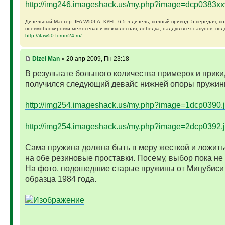
http://img246.imageshack.us/my.php?image=dcp0383xx
Дизельный Мастер. IFA W50LA, КУНГ, 6,5 л дизель, полный привод, 5 передач, п
пневмоблокировки межосевая и межколесная, лебедка, наддув всех сапунов, подк
http://ifaw50.forum24.ru/
Dizel Man
» 20 апр 2009, Пн 23:18
В результате большого количества примерок и прики
получился следующий девайс нижней опоры пружин
http://img254.imageshack.us/my.php?image=1dcp0390.
http://img254.imageshack.us/my.php?image=2dcp0392.
Сама пружина должна быть в меру жесткой и ложить
на обе резиновые проставки. Посему, выбор пока не
На фото, подошедшие старые пружины от Мицубиси
образца 1984 года.