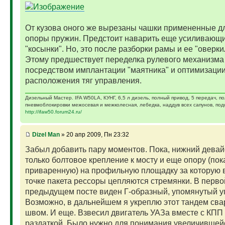
От кузова оного же вырезаны чашки примененные д
опоры пружин. Предстоит наварить еще усиливающ
"косынки". Но, это после разборки рамы и ее "оверки
Этому предшествует переделка рулевого механизма
посредством имплантации "маятника" и оптимизаци
расположения тяг управления.
Дизельный Мастер. IFA W50LA, КУНГ, 6,5 л дизель, полный привод, 5 передач, п
пневмоблокировки межосевая и межколесная, лебедка, наддув всех сапунов, подк
http://ifaw50.forum24.ru/
Dizel Man
» 20 апр 2009, Пн 23:32
Забыл добавить пару моментов. Пока, нижний девай
только болтовое крепление к мосту и еще опору (пок
приваренную) на профильную площадку за которую 
точке пакета рессоры цепляются стремянки. В перво
предыдущем посте виден Г-образный, упомянутый у
Возможно, в дальнейшем я укреплю этот тандем св
швом. И еще. Взвесил двигатель УАЗа вместе с КПП
раздаткой. Было нужно для понимания увеличившейс