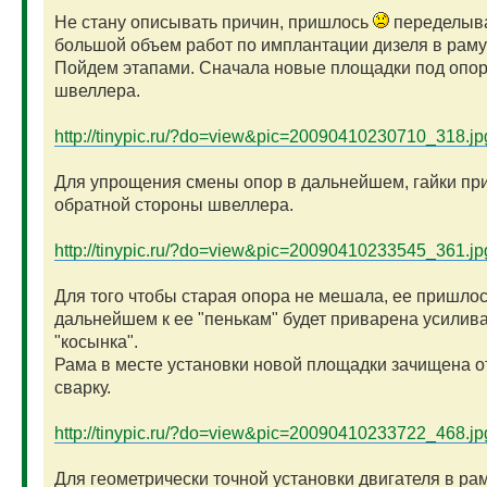
Не стану описывать причин, пришлось
переделыв
большой объем работ по имплантации дизеля в раму
Пойдем этапами. Сначала новые площадки под опор
швеллера.
http://tinypic.ru/?do=view&pic=20090410230710_318.jp
Для упрощения смены опор в дальнейшем, гайки пр
обратной стороны швеллера.
http://tinypic.ru/?do=view&pic=20090410233545_361.jp
Для того чтобы старая опора не мешала, ее пришлос
дальнейшем к ее "пенькам" будет приварена усили
"косынка".
Рама в месте установки новой площадки зачищена от
сварку.
http://tinypic.ru/?do=view&pic=20090410233722_468.jp
Для геометрически точной установки двигателя в рам