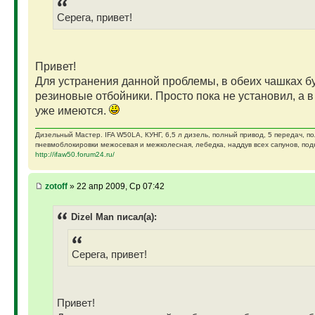
Серега, привет!
Привет!
Для устранения данной проблемы, в обеих чашках бу
резиновые отбойники. Просто пока не установил, а в
уже имеются.
Дизельный Мастер. IFA W50LA, КУНГ, 6,5 л дизель, полный привод, 5 передач, п
пневмоблокировки межосевая и межколесная, лебедка, наддув всех сапунов, подк
http://ifaw50.forum24.ru/
zotoff
» 22 апр 2009, Ср 07:42
Dizel Man писал(а):
Серега, привет!
Привет!