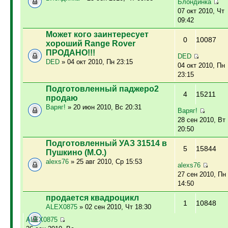
Блондинка
07 окт 2010, Чт
09:42
Может кого заинтересует
0
10087
хороший Range Rover
ПРОДАНО!!!
DED
DED
» 04 окт 2010, Пн 23:15
04 окт 2010, Пн
23:15
Подготовленный паджеро2
4
15211
продаю
Варяг!
» 20 июн 2010, Вс 20:31
Варяг!
28 сен 2010, Вт
20:50
Подготовленный УАЗ 31514 в
5
15844
Пушкино (М.О.)
alexs76
» 25 авг 2010, Ср 15:53
alexs76
27 сен 2010, Пн
14:50
продается квадроцикл
1
10848
ALEX0875
» 02 сен 2010, Чт 18:30
ALEX0875