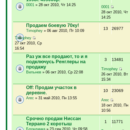
0001
» 28 окт 2010, Чт 14:25
0001
28 окт 2010, Чт
14:25
Продаем боевую 70ку!
13
26977
Timophey
» 06 авг 2010, Пт 10:09
Timophey
27 окт 2010, Ср
16:54
Раз уж все продают, то и я
3
13481
подключусь Ренглеры на
продажу
Timophey
Вильнев
» 06 окт 2010, Ср 22:08
26 окт 2010, Вт
15:34
Off: Продам участок в
10
23069
деревне.
Arec
» 31 май 2010, Пн 13:55
Arec
18 окт 2010, Пн
10:56
Срочно продам Ниссан
1
11771
Террано 2 коротыш
Блондинка
» 23 сен 2010, Чт 09:58