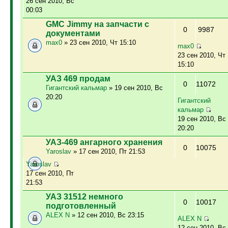
26 сен 2010, Вс
00:03
GMC Jimmy на запчасти с
0
9987
документами
max0
» 23 сен 2010, Чт 15:10
max0
23 сен 2010, Чт
15:10
УАЗ 469 продам
0
11072
Гигантский кальмар
» 19 сен 2010, Вс
20:20
Гигантский
кальмар
19 сен 2010, Вс
20:20
УАЗ-469 ангарного хранения
0
10075
Yaroslav
» 17 сен 2010, Пт 21:53
Yaroslav
17 сен 2010, Пт
21:53
УАЗ 31512 немного
0
10017
подготовленный
ALEX N
» 12 сен 2010, Вс 23:15
ALEX N
12 сен 2010, Вс