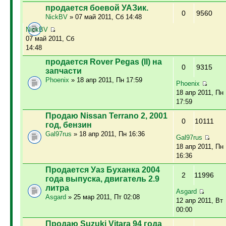
продается боевой УАЗик.
0
9560
NickBV
» 07 май 2011, Сб 14:48
NickBV
07 май 2011, Сб
14:48
продается Rover Pegas (II) на
0
9315
запчасти
Phoenix
» 18 апр 2011, Пн 17:59
Phoenix
18 апр 2011, Пн
17:59
Продаю Nissan Terrano 2, 2001
0
10111
год, бензин
Gal97rus
» 18 апр 2011, Пн 16:36
Gal97rus
18 апр 2011, Пн
16:36
Продается Уаз Буханка 2004
2
11996
года выпуска, двигатель 2.9
литра
Asgard
Asgard
» 25 мар 2011, Пт 02:08
12 апр 2011, Вт
00:00
Продаю Suzuki Vitara 94 года