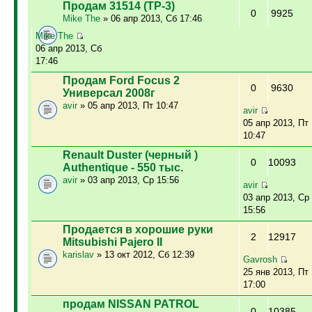
Продам 31514 (ТР-3)
0
9925
Mike The
» 06 апр 2013, Сб 17:46
Mike The
06 апр 2013, Сб
17:46
Продам Ford Focus 2
0
9630
Универсал 2008г
avir
» 05 апр 2013, Пт 10:47
avir
05 апр 2013, Пт
10:47
Renault Duster (черный )
0
10093
Authentique - 550 тыс.
avir
» 03 апр 2013, Ср 15:56
avir
03 апр 2013, Ср
15:56
Продается в хорошие руки
2
12917
Mitsubishi Pajero II
karislav
» 13 окт 2012, Сб 12:39
Gavrosh
25 янв 2013, Пт
17:00
продам NISSAN PATROL
0
10385