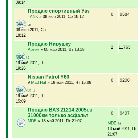
09:14
Продаю спортивный Уаз
0
9584
TANK
» 08 июн 2011, Ср 18:12
TANK
08 июн 2011, Ср
18:12
Продаю Нивушку
2
11763
Артём
» 08 мар 2011, Вт 18:39
MDE
19 май 2011, Чт
19:26
Nissan Patrol Y60
0
9200
Mad Nut
» 19 май 2011, Чт 15:09
Mad Nut
19 май 2011, Чт
15:09
Продаю ВАЗ 21214 2005г.в
0
9497
31000км только асфальт
MDE
» 13 май 2011, Пт 21:07
MDE
13 май 2011, Пт
21:07