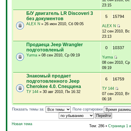
23:15
Б/У двигатель LR Discoveri 3
5
15794
без документов
ALEX N
» 26 июн 2010, Сб 09:05
ALEX N
12 сен 2010, Вс
23:13
Продаеца Jeep Wrangler
0
10337
подготовленый
Yurma
» 08 сен 2010, Ср 09:19
Yurma
08 сен 2010, Ср
09:19
Знакомый продает
6
16759
подготовленного Jeep
Cherokee 4.0. Спеццена
ТУ 144
ТУ 144
» 30 авг 2010, Пн 16:32
07 сен 2010, Вт
06:18
Показать темы за:
Поле сортировки
Новая тема
Тем: 286 •
Страница
1