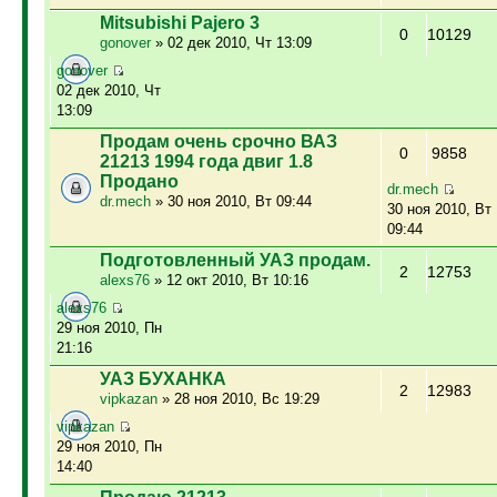
Mitsubishi Pajero 3
0
10129
gonover
» 02 дек 2010, Чт 13:09
gonover
02 дек 2010, Чт
13:09
Продам очень срочно ВАЗ
0
9858
21213 1994 года двиг 1.8
Продано
dr.mech
dr.mech
» 30 ноя 2010, Вт 09:44
30 ноя 2010, Вт
09:44
Подготовленный УАЗ продам.
2
12753
alexs76
» 12 окт 2010, Вт 10:16
alexs76
29 ноя 2010, Пн
21:16
УАЗ БУХАНКА
2
12983
vipkazan
» 28 ноя 2010, Вс 19:29
vipkazan
29 ноя 2010, Пн
14:40