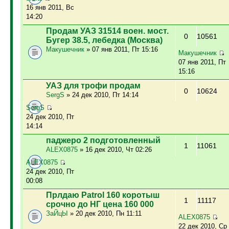
16 янв 2011, Вс
14:20
Продам УАЗ 31514 воен. мост.
0
10561
Бугер 38.5, лебедка (Москва)
Макушечник
» 07 янв 2011, Пт 15:16
Макушечник
07 янв 2011, Пт
15:16
УАЗ для трофи продам
0
10624
SergS
» 24 дек 2010, Пт 14:14
SergS
24 дек 2010, Пт
14:14
паджеро 2 подготовленный
1
11061
ALEX0875
» 16 дек 2010, Чт 02:26
ALEX0875
24 дек 2010, Пт
00:08
Прлдаю Patrol 160 коротыш
1
11117
срочно до НГ цена 160 000
ЗаЙцЫ
» 20 дек 2010, Пн 11:11
ALEX0875
22 дек 2010, Ср