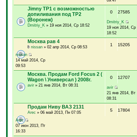
09:47
Jimny ТР1 с возможностью
0
27585
допиливания под ТР2
(Воронеж)
Dmitriy_K
Dmitriy_K
» 19 ноя 2014, Ср 18:52
19 ноя 2014, Ср
18:52
Москва рав 4
1
15205
nissan
» 02 апр 2014, Ср 08:53
nissan
14 май 2014, Ср
09:53
Москва. Продам Ford Focus 2 (
0
12707
Wagon \ Универсал ) 2008г.
avir
» 21 янв 2014, Вт 08:31
avir
21 янв 2014, Вт
08:31
Продам Ниву ВАЗ 2131
5
17804
Arec
» 06 май 2013, Пн 07:05
Arec
07 июн 2013, Пт
16:33