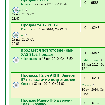
Продаю 21213
0
9586
Mixalych
» 27 ноя 2010, Сб 23:47
Mixalych
27 ноя 2010, Сб
23:47
Продам УАЗ - 31519
0
10245
KaraBas
» 17 ноя 2010, Ср 22:03
KaraBas
17 ноя 2010, Ср
22:03
продаётся потготовленный
1
10938
УАЗ 3162 Продан
valek musso
» 13 ноя 2010, Сб 16:59
valek musso
14 ноя 2010, Вс
12:14
Продажа П2 3л АКПП 3двери
0
10211
97 г.в. частично подготовлен
Сержж
» 30 окт 2010, Сб 21:00
Сержж
30 окт 2010, Сб
21:00
Продаю Pajero II (5-дверей)
0
10132
1998г. 499000р.