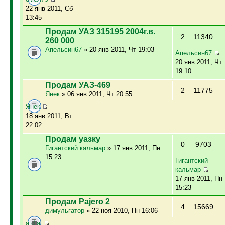
22 янв 2011, Сб
13:45
Продам УАЗ 315195 2004г.в.
2
11340
260 000
Апельсин67
» 20 янв 2011, Чт 19:03
Апельсин67
20 янв 2011, Чт
19:10
Продам УАЗ-469
2
11775
Янек
» 06 янв 2011, Чт 20:55
Янек
18 янв 2011, Вт
22:02
Продам уазку
0
9703
Гигантский кальмар
» 17 янв 2011, Пн
15:23
Гигантский
кальмар
17 янв 2011, Пн
15:23
Продам Pajero 2
4
15669
димульгатор
» 22 ноя 2010, Пн 16:06
a.d.al