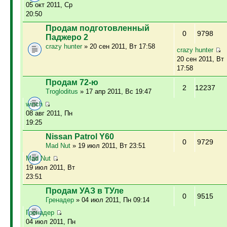
05 окт 2011, Ср
20:50
Продам подготовленный
0
9798
Паджеро 2
crazy hunter
» 20 сен 2011, Вт 17:58
crazy hunter
20 сен 2011, Вт
17:58
Продам 72-ю
2
12237
Trogloditus
» 17 апр 2011, Вс 19:47
winch
08 авг 2011, Пн
19:25
Nissan Patrol Y60
0
9729
Mad Nut
» 19 июл 2011, Вт 23:51
Mad Nut
19 июл 2011, Вт
23:51
Продам УАЗ в ТУле
0
9515
Гренадер
» 04 июл 2011, Пн 09:14
Гренадер
04 июл 2011, Пн