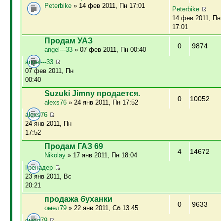
Peterbike
» 14 фев 2011, Пн 17:01
Peterbike
14 фев 2011, Пн
17:01
Продам УАЗ
0
9874
angel---33
» 07 фев 2011, Пн 00:40
angel---33
07 фев 2011, Пн
00:40
Suzuki Jimny продается.
0
10052
alexs76
» 24 янв 2011, Пн 17:52
alexs76
24 янв 2011, Пн
17:52
Продам ГАЗ 69
4
14672
Nikolay
» 17 янв 2011, Пн 18:04
Гренадер
23 янв 2011, Вс
20:21
продажа буханки
0
9633
омел79
» 22 янв 2011, Сб 13:45
омел79