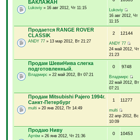
БАКЛАЖАН
Lukoviy
» 16 авг 2012, Чт 11:15
Lukoviy
16 авг 2012, Чт
11:15
Продается RANGE ROVER
2
12144
CLASSIK
ANDY 77
» 13 мар 2012, Вт 21:27
ANDY 77
24 май 2012, Чт
21:23
Продам ШевиНива слегка
0
9748
подготовленный.
Владмирс
» 22 май 2012, Вт 07:21
Владмирс
22 май 2012, Вт
07:21
Продам Mitsubishi Pajero 1994г.
1
11277
Санкт-Петербург
multi
» 20 янв 2012, Пт 14:49
multi
22 апр 2012, Вс
10:09
Продаю Ниву
0
10453
Артём
» 26 янв 2012, Чт 21:36