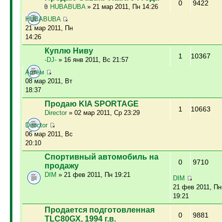
0
9422
HUBABUBA
» 21 мар 2011, Пн 14:26
HUBABUBA
21 мар 2011, Пн
14:26
Куплю Ниву
1
10367
-DJ-
» 16 янв 2011, Вс 21:57
Артём
08 мар 2011, Вт
18:37
Продаю KIA SPORTAGE
1
10663
Director
» 02 мар 2011, Ср 23:29
Director
06 мар 2011, Вс
20:10
Спортивный автомобиль на
0
9710
продажу
DIM
» 21 фев 2011, Пн 19:21
DIM
21 фев 2011, Пн
19:21
Продается подготовленная
0
9881
TLC80GX, 1994 г.в.