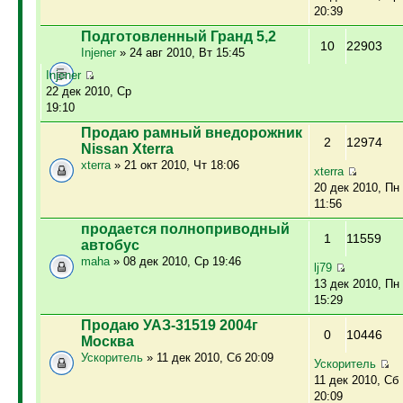
20:39
Подготовленный Гранд 5,2
10
22903
Injener
» 24 авг 2010, Вт 15:45
Injener
22 дек 2010, Ср
19:10
Продаю рамный внедорожник
2
12974
Nissan Xterra
xterra
» 21 окт 2010, Чт 18:06
xterra
20 дек 2010, Пн
11:56
продается полноприводный
1
11559
автобус
maha
» 08 дек 2010, Ср 19:46
lj79
13 дек 2010, Пн
15:29
Продаю УАЗ-31519 2004г
0
10446
Москва
Ускоритель
» 11 дек 2010, Сб 20:09
Ускоритель
11 дек 2010, Сб
20:09