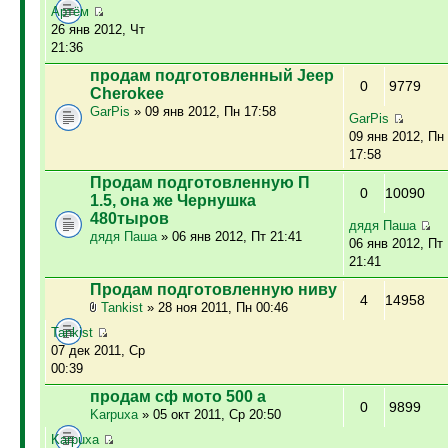
Артём
26 янв 2012, Чт
21:36
продам подготовленный Jeep
0
9779
Cherokee
GarPis
» 09 янв 2012, Пн 17:58
GarPis
09 янв 2012, Пн
17:58
Продам подготовленную П
0
10090
1.5, она же Чернушка
480тыров
дядя Паша
дядя Паша
» 06 янв 2012, Пт 21:41
06 янв 2012, Пт
21:41
Продам подготовленную ниву
4
14958
Tankist
» 28 ноя 2011, Пн 00:46
Tankist
07 дек 2011, Ср
00:39
продам сф мото 500 а
0
9899
Karpuxa
» 05 окт 2011, Ср 20:50
Karpuxa